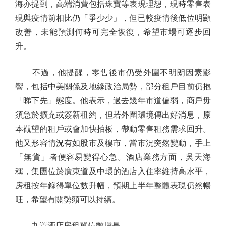
海亦提到，高端消費包括珠寶等表現理想，現時零售表
現與疫情前相比仍「爭少少」，但已較疫情後低位明顯
改善，未能預測何時可完全恢復，希望市場可逐步回
升。
不過，他提醒，零售後市仍受外圍不明朗因素影
響，包括中美關係及地緣政治局勢，部分租戶目前仍抱
「睇下先」態度。他表示，過去幾年市道偏弱，商戶毋
須急於擴充或簽新租約，但若外圍環境傳出好消息，原
本觀望的租戶或會加快拍板，帶動零售租務需求回升。
他又形容情況有如股市及樓市，當市況突然變動，手上
「無貨」者便容易變得心急。酒店業務方面，吳天海
稱，集團位於廣東道及中環的酒店入住率維持高水平，
房租按年錄得單位數升幅，預期上半年整體表現仍然暢
旺，希望有關勢頭可以持續。
九置酒店房租單位數增長