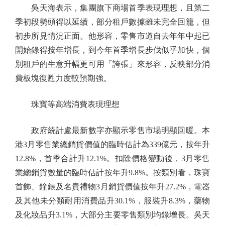
吳天海表示，集團旗下商場首季表現理想，且第二
季初段勢頭得以延續，部分租戶數據雖未完全回籠，但
初步所見情況正面。他形容，零售市道自去年年中起已
開始錄得按年增長，到今年首季增長步伐似乎加快，個
別租戶的生意升幅更可用「誇張」來形容，反映部分消
費板塊復甦力度較預期強。
珠寶等高端消費表現理想
政府統計處最新數字亦顯示零售市場明顯回暖。本
港3月零售業總銷貨價值的臨時估計為339億元，按年升
12.8%，首季合計升12.1%。扣除價格變動後，3月零售
業總銷貨數量的臨時估計按年升9.8%。按類別看，珠寶
首飾、鐘錶及名貴禮物3月銷貨價值按年升27.2%，電器
及其他未分類耐用消費品升30.1%，服裝升8.3%，藥物
及化妝品升3.1%，大部分主要零售類別均錄增長。吳天