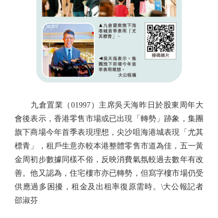
九倉置業（01997）主席吳天海昨日於股東周年大
會後表示，香港零售市場或已出現「轉勢」跡象，集團
旗下商場今年首季表現理想，尖沙咀海港城表現「尤其
標青」，租戶生意亦較本港整體零售市道為佳，五一黃
金周初步數據同樣不俗，反映消費氣氛較過去數年有改
善。他又認為，住宅樓市亦已轉勢，但寫字樓市場仍受
供應過多困擾，租金及出租率復原需時。\大公報記者
邵淑芬