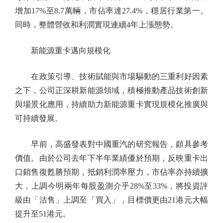
增加17%至8.7萬輛，市佔率達27.4%，穩居行業第一。
同時，整體營收和利潤實現連續4年上漲態勢。
新能源重卡邁向規模化
在政策引導、技術賦能與市場驅動的三重利好因素
之下，公司正深耕新能源領域，積極推動產品技術創新
與場景化應用，持續助力新能源重卡實現規模化推廣與
可持續發展。
早前，高盛發表對中國重汽的研究報告，頗具參考
價值。由於公司去年下半年業績優於預期，反映重卡出
口銷售復甦勝預期，抵銷利潤率壓力，市佔率亦持續擴
大，上調今明兩年每股盈測介乎28%至33%，將投資評
級由「沽售」上調至「買入」，目標價更由21港元大幅
提升至51港元。