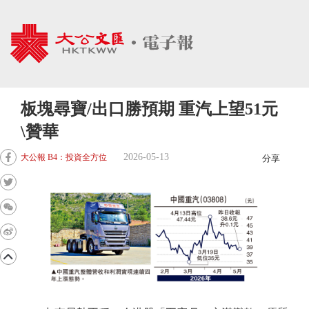
板塊尋寶/出口勝預期 重汽上望51元
\贊華
2026-05-13
大公報 B4：投資全方位
分享