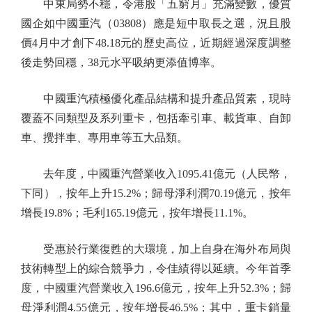
中東局勢不穩，令港股「五窮月」充滿變數，優質
國企如中國重汽（03808）應是短中取長之選，況且股
價4月中才創下48.18元的歷史高位，近期經過深度調整
後走勢回穩，38元水平吸納更添值博率。
中國重汽積極優化產品結構和提升產品質素，現時
覆蓋不同類型及系列重卡，包括牽引車、載貨車、自卸
車、攪拌車、專用車等五大品類。
去年度，中國重汽營業收入1095.41億元（人民幣，
下同），按年上升15.2%；歸母淨利潤70.19億元，按年
增長19.8%；毛利165.19億元，按年增長11.1%。
受惠於行業復甦的大環境，加上自身在海外布局與
技術轉型上的綜合競爭力，令佳績得以延續。今年首季
度，中國重汽營業收入196.6億元，按年上升52.3%；歸
母淨利潤4.55億元，按年增長46.5%；其中，重卡銷量