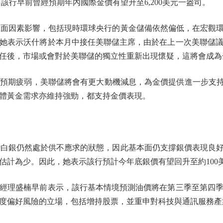
，該行早前曾經預期年內國際金價有望升至6,200美元一盎司。
多項正面因素影響，包括現時環球央行的黃金儲備依然偏低，在宏
她表示沃什將於本月中接任美聯儲主席，由於在上一次美聯儲
任後，市場或會對於美聯儲的獨立性重新出現懷疑，這將會成為
期疲弱，美聯儲將會有更大動機減息，為金價提供進一步支持。
體黃金需求亦維持強勁，都支持金價表現。
示現時白銀仍然處於供不應求的狀態，因此基本面仍支撐銀價表現
估計為少。因此，她表示該行預計今年底銀價有望回升至約100
理盛楠早前表示，該行基本情境預測油價將在第三季至第四季
度偏好風險的立場，包括增持股票，並重申對科技與通訊服務產