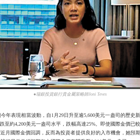
●瑞銀投資銀行貴金屬策略師Joni Teves
年表現相當波動，自1月29日升至逾5,600美元一盎司的歷史
至約4,200美元一盎司水平，跌幅高達25%。即使國際金價
s昨表示，近月國際金價回調，反而為投資者提供良好的入市機會，她