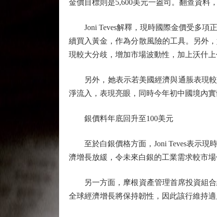
金價目標則是5,600美元一盎司。翻查資料
Joni Teves解釋，現時國際金價受
續買入黃金，作為分散風險的工具。另外，
現較大分歧，增加市場波動性，加上沃什上
另外，她表示若美國經濟與通脹表現較預
淨流入，表現亮眼，同時今年初中國境內實
銀價料年底回升至100美元
至於白銀價格方面，Joni Teves表
濟增長放緩，令未來白銀的工業需求較市場
另一方面，摩根資產管理首席投資組合經
全球經濟增長將保持韌性，因此該行維持適