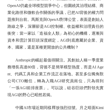
OpenAI仍處全球模型競爭中心，但圍繞其治理結構、商
業化路徑和微軟合作關係的爭議，已把AI背後的權力問
題推到台前。馬斯克與OpenAI對簿公堂，表面是創始人
路線之爭，深層卻是AGI控制權、收益權和治理責任的
衝突：當一家以「造福全人類」為初心的機構，逐漸與
資本和雲計算巨頭深度綁定，AGI到底應屬於企業、資
本、國家，還是某種更開放的公共機制？
Anthropic的崛起最值得關注。其創始人稱一季度業
務增長高達80倍，背後不是簡單模型熱度，而是AI Age
nt、代碼工具和企業工作流正在落地。甚至多位獨角獸
公司CTO離任，轉為入職AGI研究員崗位，只為得到
「一張AGI前排座票」。可以說，硅谷巨頭們對領先實
現AGI的野心已昭然若揭。
中國AI市場近期同樣釋放強烈信號。月之暗面Kimi