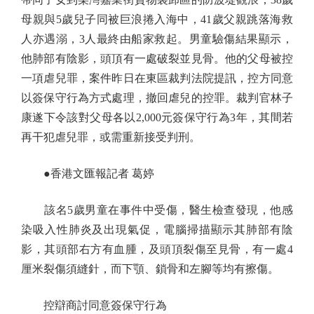
母親與5歲兒子同被巨浪捲入海中，41歲父親跳落海救
人亦遇溺，3人最終由船家救起。男童驗傷結果顯示，
他肺部有陰影，頭頂有一處破裂並見骨。他的父母被控
一項虐兒罪，案件昨日在東區裁判法院提訊，控方同意
以簽保守行為方式處理，撤回虐兒的控罪。裁判官林子
康遂下令該對父母各以2,000元簽保守行為3年，其間若
再干犯虐兒罪，或需重新接受判刑。
●香港文匯報記者 葛婷
該名5歲男童在事件中受傷，醫生檢查發現，他感
染吸入性肺炎及出現氣促，電腦掃描顯示其肺部有陰
影，其頭部右方有血腫，及頭頂裂傷至見骨，有一處4
厘米裂傷須縫針，而下顎、鎖骨和左腳等均有擦傷。
控辯商討同意簽保守行為