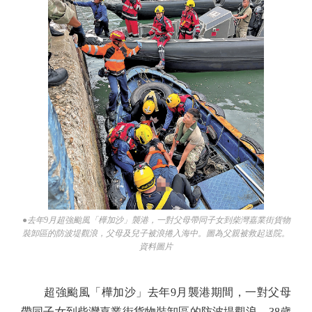
●去年9月超強颱風「樺加沙」襲港，一對父母帶同子女到柴灣嘉業街貨物
裝卸區的防波堤觀浪，父母及兒子被浪捲入海中。圖為父親被救起送院。
資料圖片
超強颱風「樺加沙」去年9月襲港期間，一對父母
帶同子女到柴灣嘉業街貨物裝卸區的防波堤觀浪，38歲