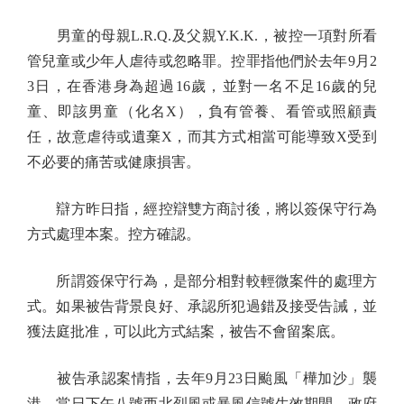
男童的母親L.R.Q.及父親Y.K.K.，被控一項對所看
管兒童或少年人虐待或忽略罪。控罪指他們於去年9月2
3日，在香港身為超過16歲，並對一名不足16歲的兒
童、即該男童（化名X），負有管養、看管或照顧責
任，故意虐待或遺棄X，而其方式相當可能導致X受到
不必要的痛苦或健康損害。
辯方昨日指，經控辯雙方商討後，將以簽保守行為
方式處理本案。控方確認。
所謂簽保守行為，是部分相對較輕微案件的處理方
式。如果被告背景良好、承認所犯過錯及接受告誡，並
獲法庭批准，可以此方式結案，被告不會留案底。
被告承認案情指，去年9月23日颱風「樺加沙」襲
港，當日下午八號西北烈風或暴風信號生效期間，政府