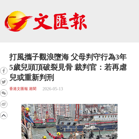
打風攜子觀浪墮海 父母判守行為3年
5歲兒頭頂破裂見骨 裁判官：若再虐
兒或重新判刑
2026-05-13
香港文匯報 港聞