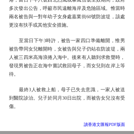
多次發出公告，呼籲市民遠離海岸及危險區域。惟當時
兩名被告與一對年幼子女身處嘉業街60號防波堤，該處
更沒有扶手或其他安全措施。
至當日下午3時許，被告一家四口準備離開，惟男
被告帶同女兒離開時，女被告與兒子仍站在防波堤，兩
人被三四米高海浪捲入海中。後來有人聽到求救聲時，
發現男被告正在海中嘗試救回母子，而女兒則在岸上等
待。
最終3人被救上船，母子已失去意識，一家人被送
到醫院診治。兒子於同月30日出院，而被告女兒沒有受
傷。
讀香港文匯報PDF版面