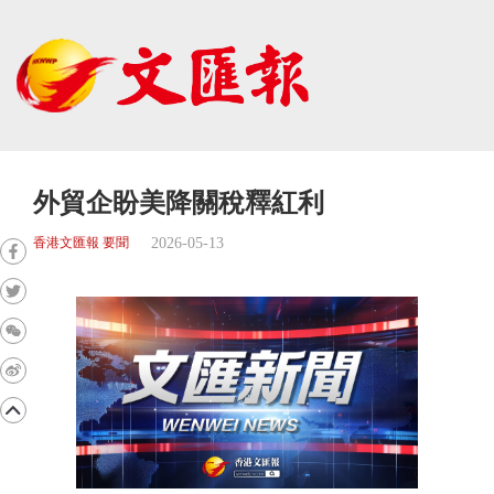
外貿企盼美降關稅釋紅利
2026-05-13
香港文匯報 要聞