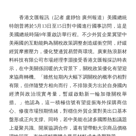
香港文匯報訊（記者 盧靜怡 廣州報道）美國總統
特朗普將於5月13日至15日對中國進行國事訪問，這是
美國總統時隔9年重啟訪華行程。不少外貿企業冀望中
美兩國的互動能夠為關稅政策調整創造緩衝空間，紓緩
經貿摩擦壓力，優化雙邊貿易營商環境。廣東熱浪新材
料科技有限公司市場經理李灝接受香港文匯報採訪時表
示，在中美關係回暖的大背景下，關稅政策優化有望迎
來協商轉機。「雖然短期內大幅下調關稅的概率仍相對
有限，但伴隨雙方相向而行，不排除美方出於自身國內
經濟與政治現實考量，暫緩啟動新一輪加徵關稅舉
措。」他認為，這一積極信號有望提振海外採購商信
心、修復市場預期情緒，對穩住外貿企業對美出口基本
盤形成正向支撐。同時，若中美能在諸多國際熱點議題
上凝聚共識、開展協調合作，還有望帶動大宗商品價格