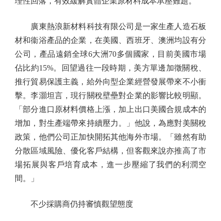
理性回落，有效緩解實體企業原材料成本承壓難題。
廣東熱浪新材料科技有限公司是一家生產人造石板
材和衞浴產品的企業，在美國、西班牙、澳洲均設有分
公司，產品遠銷全球6大洲70多個國家，目前美國市場
佔比約15%。回望過往一段時期，美方單邊加徵關稅、
推行貿易保護主義，給外向型企業經營發展帶來不小衝
擊。李灝坦言，現行關稅壁壘對企業的影響比較明顯。
「部分進口原材料價格上漲，加上出口美國合規成本的
增加，對生產端帶來持續壓力。」他說，為應對美關稅
政策，他們公司正加快開拓其他海外市場。「雖然有助
分散區域風險、優化客戶結構，但客觀來說亦推高了市
場拓展與客戶培育成本，進一步壓縮了我們的利潤空
間。」
不少採購商仍持審慎觀望態度