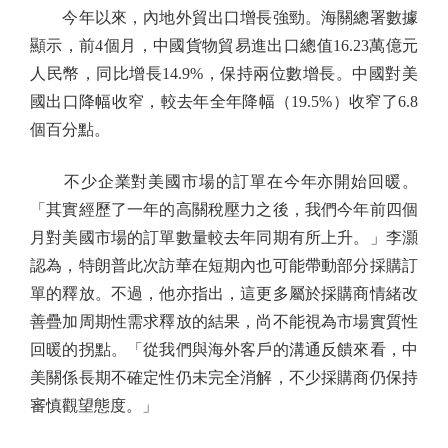
今年以來，內地外貿出口增長強勁。海關總署數據
顯示，前4個月，中國貨物貿易進出口總值16.23萬億元
人民幣，同比增長14.9%，保持兩位數增長。中國對美
國出口降幅收窄，較去年全年降幅（19.5%）收窄了6.8
個百分點。
不少企業對美國市場的訂單在今年亦開始回暖。
「其實經歷了一年的高關稅壓力之後，我們今年前四個
月對美國市場的訂單數量較去年同期有所上升。」李灝
認為，特朗普此次訪華在短期內也可能帶動部分採購訂
單的釋放。不過，他亦指出，這更多屬於採購商情緒改
善疊加周期性需求釋放的結果，尚不能視為市場實質性
回暖的拐點。「從我們與海外客戶的溝通反饋來看，中
美關係長期不確定性仍未完全消解，不少採購商仍保持
審慎觀望態度。」