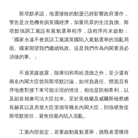
斯塔默承認，地選慘敗的動盪已經影響政府運作，
警告是次危機有損英國經濟，加重民眾的生活負擔。斯
塔默強調工黨設有黨魁選舉程序，該程序尚未啟動：
「國家永遠不會原諒工黨讓英國陷入黨魁選舉的混亂局
面。國家期望我們繼續執政。這是我們作為內閣要員必
須做的事。」
不過英媒披露，除庫珀和馬哈茂德之外，至少還有
兩名內閣大臣曾與斯塔默討論，如何負責任、體面且有
序地應對接下來可能出現的情況，相信是防相希利，以
及副首相兼司法大臣拉米。至於英格蘭及威爾斯檢察總
長赫莫以及房屋大臣里德等幾名內閣大臣，則強硬敦促
斯塔默留任，避免領黨內陷入混亂。
工黨內部規定，若要啟動黨魁選舉，挑戰者需獲得