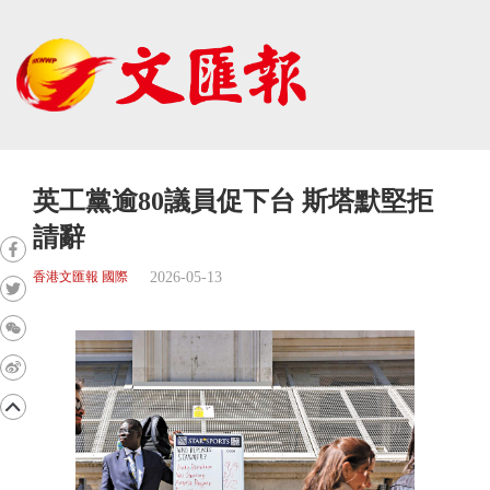
英工黨逾80議員促下台 斯塔默堅拒
請辭
2026-05-13
香港文匯報 國際