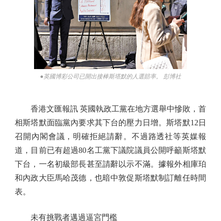
●英國博彩公司已開出接棒斯塔默的人選賠率。 彭博社
香港文匯報訊 英國執政工黨在地方選舉中慘敗，首
相斯塔默面臨黨內要求其下台的壓力日增。斯塔默12日
召開內閣會議，明確拒絕請辭。不過路透社等英媒報
道，目前已有超過80名工黨下議院議員公開呼籲斯塔默
下台，一名初級部長甚至請辭以示不滿。據報外相庫珀
和內政大臣馬哈茂德，也暗中敦促斯塔默制訂離任時間
表。
未有挑戰者邁過逼宮門檻