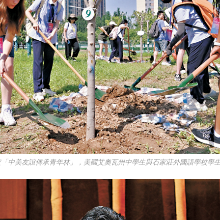
北正定「中美友誼傳承青年林」，美國艾奧瓦州中學生與石家莊外國語學校學