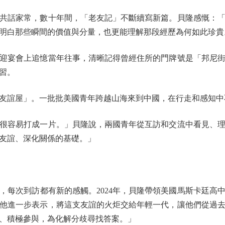
話家常，數十年間，「老友記」不斷續寫新篇。貝隆感慨：「
明白那些瞬間的價值與分量，也更能理解那段經歷為何如此珍貴
迎宴會上追憶當年往事，清晰記得曾經住所的門牌號是「邦尼街2
習。
友誼屋」。一批批美國青年跨越山海來到中國，在行走和感知中
容易打成一片。」貝隆說，兩國青年從互訪和交流中看見、理
友誼、深化關係的基礎。」
次到訪都有新的感觸。2024年，貝隆帶領美國馬斯卡廷高
他進一步表示，將這支友誼的火炬交給年輕一代，讓他們從過
、積極參與，為化解分歧尋找答案。」