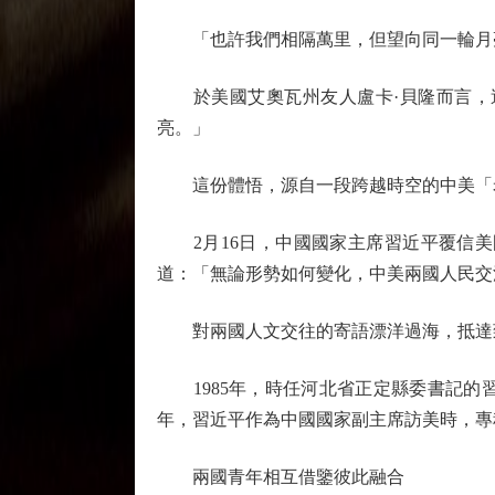
「也許我們相隔萬里，但望向同一輪月
於美國艾奧瓦州友人盧卡·貝隆而言，這
亮。」
這份體悟，源自一段跨越時空的中美「老
2月16日，中國國家主席習近平覆信美
道：「無論形勢如何變化，中美兩國人民交
對兩國人文交往的寄語漂洋過海，抵達致
1985年，時任河北省正定縣委書記的習
年，習近平作為中國國家副主席訪美時，專
兩國青年相互借鑒彼此融合