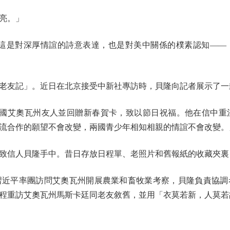
亮。」
是對深厚情誼的詩意表達，也是對美中關係的樸素認知——
友記」。近日在北京接受中新社專訪時，貝隆向記者展示了一
國艾奧瓦州友人並回贈新春賀卡，致以節日祝福。他在信中重溫
流合作的願望不會改變，兩國青少年相知相親的情誼不會改變。
信人貝隆手中。昔日存放日程單、老照片和舊報紙的收藏夾裏，
近平率團訪問艾奧瓦州開展農業和畜牧業考察，貝隆負責協調考
程重訪艾奧瓦州馬斯卡廷同老友敘舊，並用「衣莫若新，人莫若