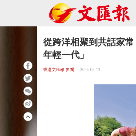
從跨洋相聚到共話家常
年輕一代」
香港文匯報 要聞
2026-05-13