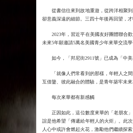
從書信往來到故地重遊，從跨洋相聚到共
卻意義深遠的細節。三四十年後再回望，才
2023年，習近平在美國友好團體聯合歡
未來5年願邀請5萬名美國青少年來華交流學
如今，「邦尼街2911號」已成為「中美
「就像人們常看到的那樣，年輕人之間很
互借鑒、彼此融合的體驗，是青年築牢未來
每次來華都有新感觸
正因如此，這位數度來華的「老朋友」，每
誼是他希望「傳遞給年輕人的火炬」。此次
人心中或許會燃起火花，激勵他們繼續探索