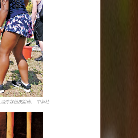
生結伴栽植友誼樹。 中新社