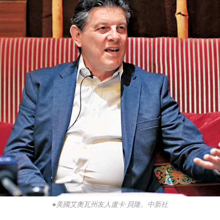
●美國艾奧瓦州友人盧卡·貝隆。中新社