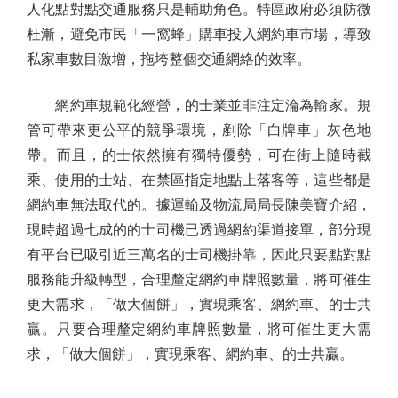
人化點對點交通服務只是輔助角色。特區政府必須防微
杜漸，避免市民「一窩蜂」購車投入網約車市場，導致
私家車數目激增，拖垮整個交通網絡的效率。
網約車規範化經營，的士業並非注定淪為輸家。規
管可帶來更公平的競爭環境，剷除「白牌車」灰色地
帶。而且，的士依然擁有獨特優勢，可在街上隨時截
乘、使用的士站、在禁區指定地點上落客等，這些都是
網約車無法取代的。據運輸及物流局局長陳美寶介紹，
現時超過七成的的士司機已透過網約渠道接單，部分現
有平台已吸引近三萬名的士司機掛靠，因此只要點對點
服務能升級轉型，合理釐定網約車牌照數量，將可催生
更大需求，「做大個餅」，實現乘客、網約車、的士共
贏。只要合理釐定網約車牌照數量，將可催生更大需
求，「做大個餅」，實現乘客、網約車、的士共贏。