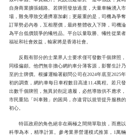
自身商業擴張鋪路。若牌照發放過度，大量車輛湧入市
場，難免導致交通擠塞加劇；更嚴重的是，司機為爭奪
訂單勢必內卷，互相壓價，最終整體收入下降，司機淪
為平台低價競爭的犧牲品。平台以量取勝、犧牲從業者
福祉和社會效益，輸家將是香港社會。
反觀有部分的士業界人士要求僅可發數千個牌照，
同樣偏頗。他們無非擔心網約車分薄客源，影響生計乃
至的士牌價。根據運輸署顧問公司在2024年底至2025年
初的調查，網約車每日車程數目高達11.4萬程。若只發
出數千個牌照，無異於削足適履，必然導致供不應求，
市民重陷「叫車難」的困局，亦違背以規管提升服務的
初心。
特區政府的角色絕非在兩極之間簡單取捨，而應以
科學為本，精準計算。參考業界營運模式推算，1萬輛