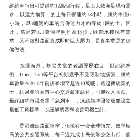
網約車每日可提供約12萬個行程，足以大致滿足現時需
求；以運力換算，的士每日營運約18小時，網約車僅6
小時，即3輛網約車的合併運力才約等於1輛的士。因
此，當局若以1萬個牌照作為起步，既能承接現有需
求，又不致對路面造成即時巨大壓力，是實事求是的穩
健做法。
放眼海外，規管失當的教訓歷歷在目。以紐約為
例，Uber、Lyft等平台初期幾乎不受限制地擴張，網約
車數量在2018年前後暴增至超過10萬輛，遠超傳統黃的
士，結果曼哈頓市中心交通嚴重惡化，司機收入大跌。
最終紐約市議會需「急剎車」，凍結新牌照發放並設立
最低工資標準，以緩解擠塞和改善司機生計。
香港雖然路面狹窄，但擁有一套全球領先、效率極
高的公共交通系統，每日近九成市民依靠公交出行，個