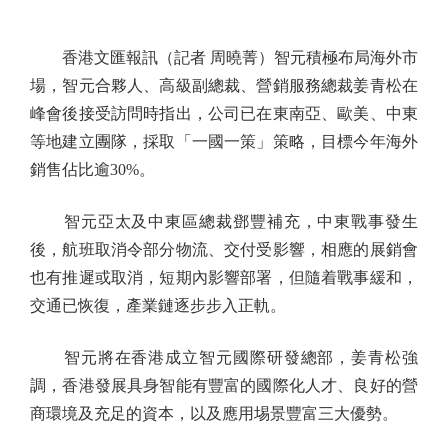
香港文匯報訊（記者 周曉菁）智元積極布局海外市
場，智元合夥人、高級副總裁、營銷服務總裁姜青松在
峰會後接受訪問時指出，公司已在東南亞、歐美、中東
等地建立團隊，採取「一國一策」策略，目標今年海外
銷售佔比逾30%。
智元亞太及中東區總裁鄧豐補充，中東戰事發生
後，航班取消令部分物流、交付受影響，相應的展銷會
也有推遲或取消，短期內影響部署，但隨着戰事緩和，
交通已恢復，產業鏈逐步步入正軌。
智元將在香港成立智元國際研發總部，姜青松強
調，香港發展具身智能有豐富的國際化人才、良好的營
商環境及充足的資本，以及應用埸景豐富三大優勢。