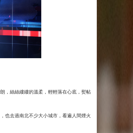
朗，絲絲縷縷的溫柔，輕輕落在心底，熨帖
，也去過南北不少大小城市，看遍人間煙火