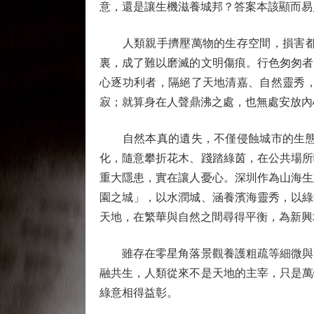
意，還是讓生機滋養城邦？答案本該顯而易
人類親手擠壓萬物的生存空間，損害都市
裏，成了難以磨滅的文明傷痕。行色匆匆者
心逐功利者，隔絕了天地清嘉、自然靈秀
寂；就算身在人聲鼎沸之處，也無處安放內
自然本真的遺失，不僅侵蝕城市的生態肌
化，隨意攀折花木、踐踏綠茵，在公共場所
重大隱患，實在讓人憂心。深圳作為山海生
園之城」，以水潤城、涵養濱海靈秀，以綠
天地，在繁華與自然之間尋得平衡，為新興
雖存在零星角落景觀養護粗疏等細微與局
融共生，人類從來不是天地的主宰，只是萬
綠意相得益彰。