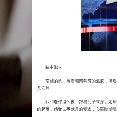
皖中鄉人
南國的風，裹着嶺南獨有的溫潤，拂過深
又安然。
我和老伴退休後，跟着兒子來深圳定居，
的起落，感受世事歲月的變遷，心裏慢慢積