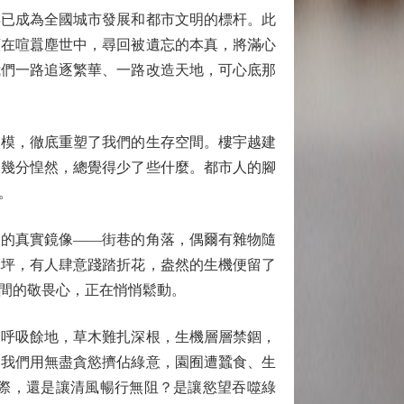
已成為全國城市發展和都市文明的標杆。此
願在喧囂塵世中，尋回被遺忘的本真，將滿心
我們一路追逐繁華、一路改造天地，可心底那
模，徹底重塑了我們的生存空間。樓宇越建
出幾分惶然，總覺得少了些什麼。都市人的腳
。
的真實鏡像——街巷的角落，偶爾有雜物隨
草坪，有人肆意踐踏折花，盎然的生機便留了
間的敬畏心，正在悄悄鬆動。
呼吸餘地，草木難扎深根，生機層層禁錮，
；我們用無盡貪慾擠佔綠意，園囿遭蠶食、生
際，還是讓清風暢行無阻？是讓慾望吞噬綠