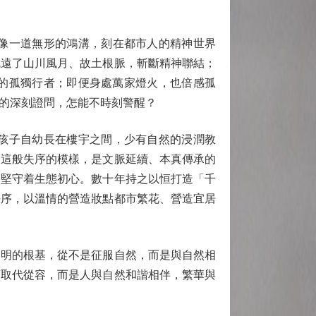
像一道無形的鴻溝，刻在都市人的精神世界
疏遠了山川風月、故土根脈，斬斷精神聯結；
的孤獨行者；即便身處萬家燈火，也倍感孤
的深刻證問，怎能不時刻警醒？
孩子自幼長在樓宇之間，少有自然的浸潤教
。這般失序的模樣，是文脈延續、本真傳承的
終堅守着生態初心。數十年持之以恒打造「千
秩序，以溫情的營造妝點都市繁花、營造宜居
明的根基，從不是征服自然，而是與自然相
度取代從容，而是人與自然和諧相伴，繁華與