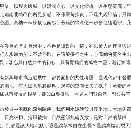
業、以煙火暖城、以溫潤立心、以文化鑄魂、以生態築底，早
走遍南北城邑的所見所感，不作嚴苛指責，不逞尖銳評論，只
心語。高樓一棟棟拔地而起，葱蘢的綠意便一步步往後退守。
漫長的歷史長河中，不過是短暫的一瞬，卻以驚人的速度與規
行人步履匆匆，不曾停歇。在這般疾行之中，心底總會莫名生
畏，淡忘與自然共生的初心，與養育我們的萬物生靈，漸行漸遠
新興城市高速發展中，都要面對的共性考題，是現代都市發展
的場地，有人隨意攀爬越界，規整的空間便失了秩序；葱鬱的
搖城市發展的根基，卻如白璧微瑕，照見人們對自然、對公共空
發展中潛藏的深層隱疾，我們用水泥硬殼封裹土地，大地失卻
，日光被切、清風被擋，自然靈韻無處安放，是對自然的禁錮
支。到底是讓大地沉默，還是讓草木自在生長？是讓高樓割裂天