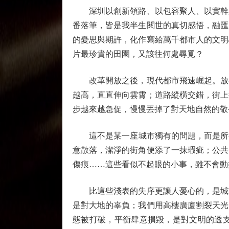
深圳以創新領路、以包容聚人、以實幹興
番落筆，皆是我半生閱世的真切感悟，融匯
的憂思與期許，化作寫給萬千都市人的文明
片最珍貴的田園，又該往何處尋覓？
改革開放之後，現代都市飛速崛起。放在
越高，直直伸向雲霄；道路縱橫交錯，街上
步越來越急促，慢慢丟掉了對天地自然的敬
這不是某一座城市獨有的問題，而是所有
意散落，潔淨的街角便添了一抹瑕疵；公共
傷痕……這些看似不起眼的小事，雖不會動
比這些淺表的失序更讓人憂心的，是城市
是對大地的辜負；我們用高樓廣廈割裂天光
態被打破，平衡肆意損毀，是對文明的透