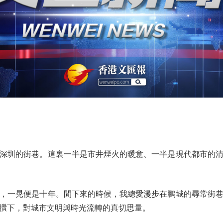
圳的街巷。這裏一半是市井煙火的暖意、一半是現代都市的清
一晃便是十年。閒下來的時候，我總愛漫步在鵬城的尋常街巷
攢下，對城市文明與時光流轉的真切思量。