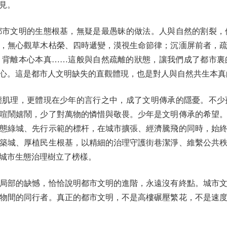
見。
文明的生態根基，無疑是最愚昧的做法。人與自然的割裂，
，無心觀草木枯榮、四時遞變，漠視生命節律；沉湎屏前者，
，背離本心本真……這般與自然疏離的狀態，讓我們成了都市裏
心。這是都市人文明缺失的直觀體現，也是對人與自然共生本真
理，更體現在少年的言行之中，成了文明傳承的隱憂。不少
喧鬧嬉鬧，少了對萬物的憐惜與敬畏。少年是文明傳承的希望
態綠城、先行示範的標杆，在城市擴張、經濟騰飛的同時，始
築城、厚植民生根基，以精細的治理守護街巷潔淨、維繫公共
城市生態治理樹立了榜樣。
部的缺憾，恰恰說明都市文明的進階，永遠沒有終點。城市文
物間的同行者。真正的都市文明，不是高樓碾壓繁花，不是速