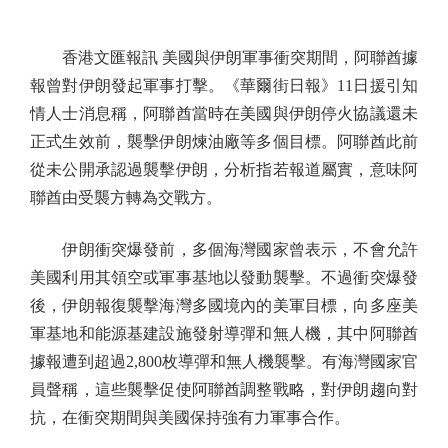
香港文匯報訊 美國與伊朗軍事衝突期間，阿聯酋據
報曾對伊朗發起軍事打擊。《華爾街日報》11日援引知
情人士消息稱，阿聯酋當時在美國與伊朗停火協議還未
正式生效前，襲擊伊朗煉油廠等多個目標。阿聯酋此前
從未公開承認過襲擊伊朗，分析指若報道屬實，意味阿
聯酋由受襲方轉為交戰方。
伊朗衝突爆發前，多個海灣國家曾表示，不會允許
美國利用其領空或軍事基地以發動襲擊。不過衝突爆發
後，伊朗報復襲擊海灣多國境內的美軍目標，向多座美
軍基地和能源基建設施發射導彈和無人機，其中阿聯酋
據報遭到超過2,800枚導彈和無人機襲擊。有海灣國家官
員聲稱，這些襲擊促使阿聯酋調整戰略，對伊朗趨向對
抗，在衝突期間與美國保持強有力軍事合作。