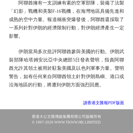
阿聯酋擁有一支訓練有素的空軍部隊，裝備了法製
「幻影」戰機和美製F-16戰機，在海灣地區具備先進和
成熟的空中力量。報道稱衝突爆發後，阿聯酋還採取了
一系列針對伊朗的經濟限制行動，對伊朗經濟產生一定
影響。
伊朗當局多次批評阿聯酋參與美國的行動。伊朗武
裝部隊哈塔姆安比亞中央總部5日發表聲明，指責阿聯
酋允許其領土被用於駐紮美國及以色列軍事力量。聲明
警告，如有任何來自阿聯酋領土針對伊朗島嶼、港口或
沿海地區的行動，將遭到伊朗方面強烈回應。
讀香港文匯報PDF版面
香港大公文匯傳媒集團有限公司版權所有
© 1997-2026 WWW.TKWW.HK LIMITED.