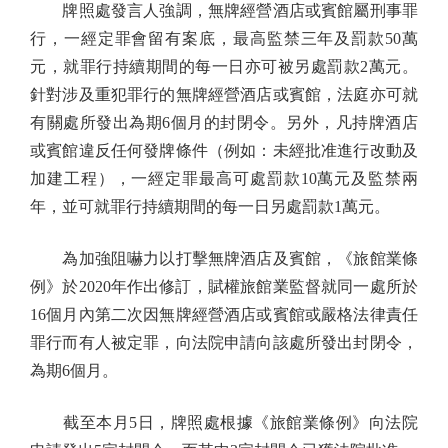
牌照處發言人強調，無牌經營酒店或賓館屬刑事罪
行，一經定罪會留有案底，最高監禁三年及罰款50萬
元，就罪行持續期間的每一日亦可被另處罰款2萬元。
針對涉及重犯罪行的無牌經營酒店或賓館，法庭亦可就
有關處所發出為期6個月的封閉令。另外，凡持牌酒店
或賓館違反任何發牌條件（例如：未經批准進行改動及
加建工程），一經定罪最高可處罰款10萬元及監禁兩
年，並可就罪行持續期間的每一日另處罰款1萬元。
為加強阻嚇力以打擊無牌酒店及賓館，《旅館業條
例》於2020年作出修訂，賦權旅館業監督就同一處所於
16個月內第二次因無牌經營酒店或賓館或嚴格法律責任
罪行而有人被定罪，向法院申請向該處所發出封閉令，
為期6個月。
截至本月5日，牌照處根據《旅館業條例》向法院