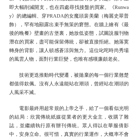
即大幅削減開支，也在四處尋找接盤的買家。《Runwa
y》的總編輯、穿PRADA的女魔頭裴美蘭（梅麗史翠普
飾），罕有地顯露出束手無策的窘態。在牆上繪有《最
後的晚餐》壁畫的古堡裏，她放低姿態，試圖說服刊物
潛在的買家，盡可能保留傳統，卻被直接拒絕。她落寞
轉身的背影，讓人頓感蒼涼與無力。這位叱咤時尚秀場
的風雲人物，面對行業巨變，也唯有感嘆廉頗老矣。
技術更迭推動時代變遷，被拋棄的每一個行業翹楚
都值得欽佩。沒有人永遠能站在潮頭，曾經站在潮頭的
人風采不滅。
電影最終用超常規的上帝之手，給了一個看似光明
的結局：欣賞傳統紙媒從業者的更大金主，收購了雜
誌，並繼續執行原有辦刊傳統。眾人得以在華服倩影
中，安身立命。很可惜，真實的行業運作，大概率不會