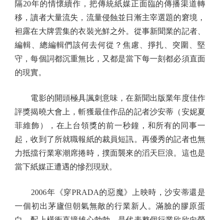
隔20年的情懷續作，把傳統紙媒正面臨的傳播渠道轉
移，讀者大量流失，流量侵蝕並日漸主宰選題的窘境，
袒露在大牌雲集的衣裝光鮮之外。從事新聞業的記者、
編輯、總編輯們該何去何從？焦慮、掙扎、突圍、堅
守，每個詞都沉重無比，又都是當下每一刻都必須直面
的現實。
電影的開頭極具諷刺意味，在新聞出版業年度佳作
評獎揭曉大會上，斬獲最佳作品的記者沙安蒂（安妮夏
菲維飾），在上台領獎的前一秒鐘，和所有的同事一
起，收到了所就職報紙的裁員短訊。再優秀的記者也無
力抵擋行業寒潮席捲時，撲面襲來的滔天巨浪。這也是
當下紙媒正遭遇的慘烈現狀。
2006年《穿PRADA的惡魔》上映時，沙安蒂還是
一個初出茅廬但朝氣無敵的行業新人。滿臉的膠原蛋
白，配上橫衝直撞雄心勃勃，是代表整個行業欣欣向榮