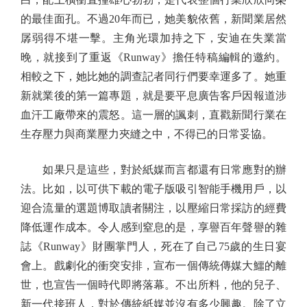
的最佳面孔。不過20年而已，她美貌依舊，新聞業居然
孱弱得不堪一擊。主角光環加持之下，安迪在失業當
晚，就接到了重返《Runway》擔任特稿編輯的邀約。
相較之下，她比她的調查記者同行們要幸運多了。她重
新就業後的第一篇專題，就是要平息廣告客戶因報道涉
血汗工廠帶來的震怒。這一層的諷刺，直戳新聞行業在
生存壓力與商業壓力夾縫之中，不得已的日常妥協。
如果只是這些，對於紙媒而言都還有日常應對的辦
法。比如，以可供下載的電子版吸引智能手機用戶，以
迎合流量的選題博取讀者關注，以壓縮日常採訪的經費
降低運作成本。令人感到窒息的是，享譽百年聲譽的雜
誌《Runway》財團掌門人，死在了自己75歲的生日宴
會上。戲劇化的衝突安排，宣布一個傳統傳媒大鱷的離
世，也宣告一個時代即將落幕。不出所料，他的兒子、
新一代接班人，對於傳統紙媒並沒有多少興趣。除了立