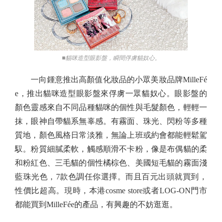
■貓咪造型眼影盤，瞬間俘虜貓奴心。
一向鍾意推出高顏值化妝品的小眾美妝品牌MilleFé
e，推出貓咪造型眼影盤來俘虜一眾貓奴心。眼影盤的
顏色靈感來自不同品種貓咪的個性與毛髮顏色，輕輕一
抹，眼神自帶貓系無辜感。有霧面、珠光、閃粉等多種
質地，顏色風格日常淡雅，無論上班或約會都能輕鬆駕
馭。粉質細膩柔軟，觸感順滑不卡粉，像是布偶貓的柔
和粉紅色、三毛貓的個性橘棕色、美國短毛貓的霧面淺
藍珠光色，7款色調任你選擇。而且百元出頭就買到，
性價比超高。現時，本港cosme store或者LOG-ON門市
都能買到MilleFée的產品，有興趣的不妨逛逛。