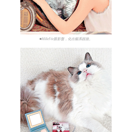
■MilleFée眼影盤，化出貓系靚妝。