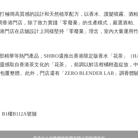
打極簡高質感的設計和天然植萃配方，以香水、護髮噴霧、酒
開設首間香港門店，除了致力實踐「零廢棄」的生產模式，嚴選酒粕
港門店在店舖設計上同樣堅持「零廢棄」理念，室內大量運用
華等熱門產品，SHIRO還推出香港限定版香水「花茶」（HA
靈感取自香港茶文化的「花茶」，前調以鮮活柑橘輕盈綻放，
覆整體。此外，門店還有「ZERO BLENDER LAB」調香體
1樓B112A號舖