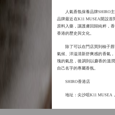
人氣香氛保養品牌SHIRO主
品牌最近在K11 MUSEA
原料入藥，讓護膚回歸純粹，香
香港的歷史與文化。
除了可以在門店買到柚子唇部精
氣候、洋溢清新舒爽感的香氣，
瑰的氣息，後調則以麝香的溫潤包
自己名字的專屬香氛。
SHIRO香港店
地址：尖沙咀K11 MUSEA，B