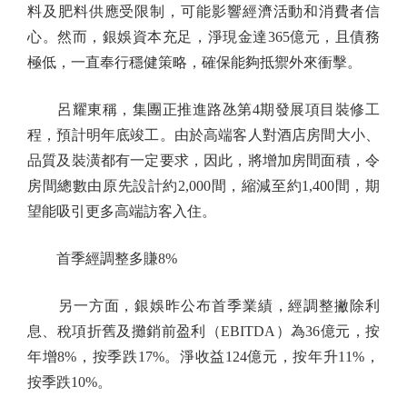
料及肥料供應受限制，可能影響經濟活動和消費者信
心。然而，銀娛資本充足，淨現金達365億元，且債務
極低，一直奉行穩健策略，確保能夠抵禦外來衝擊。
呂耀東稱，集團正推進路氹第4期發展項目裝修工
程，預計明年底竣工。由於高端客人對酒店房間大小、
品質及裝潢都有一定要求，因此，將增加房間面積，令
房間總數由原先設計約2,000間，縮減至約1,400間，期
望能吸引更多高端訪客入住。
首季經調整多賺8%
另一方面，銀娛昨公布首季業績，經調整撇除利
息、稅項折舊及攤銷前盈利（EBITDA）為36億元，按
年增8%，按季跌17%。淨收益124億元，按年升11%，
按季跌10%。