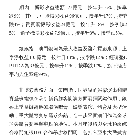
期內，博彩收益總額127億元，按年升16%，按季
跌9%。其中，中場博彩收益96億元，按年升17%，按季
跌4%；貴賓廳博彩收益23億元，按年升18%，按季跌2
5%；角子機博彩收益7.9億元，按年升8%，按季跌5%。
銀娛指，澳門銀河為最大收益及盈利貢獻來源，上
季淨收益103億元，按年升13%，按季跌12%；經調整E
BITDA為33億元，按年升11%，按季跌17%，旗下酒店
平均入住率達99%。
非博彩業務方面，集團指，世界級的娛樂演出和體
育盛事繼續在吸引新舊顧客訪澳方面發揮關鍵作用，銀
娛上季舉辦超過80場演唱會、娛樂表演、體育及大型活
動，重大體育賽事需求熾熱，進一步鞏固澳門作為全球
頂尖體育賽事舉辦點的地位。本月稍後將與全球頂級綜
合格鬥組織UFC合作舉辦格鬥周，包括宋亞東大戰費古