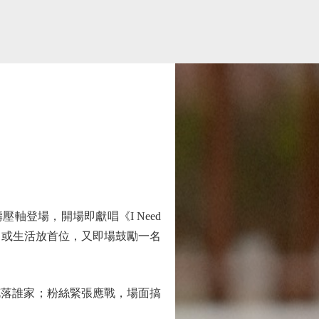
姜濤壓軸登場，開場即獻唱《I Need
把自己或生活放首位，又即場鼓勵一名
落誰家；粉絲緊張應戰，場面搞