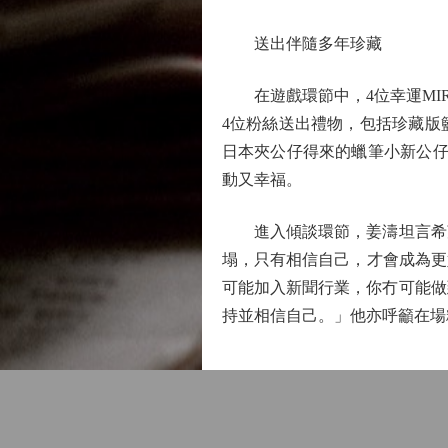
送出伴隨多年珍藏
在遊戲環節中，4位幸運MIR
4位粉絲送出禮物，包括珍藏版
日本夾公仔得來的蠟筆小新公仔
動又幸福。
進入傾談環節，姜濤坦言希望
塌，只有相信自己，才會成為更
可能加入新聞行業，你冇可能做
持並相信自己。」他亦呼籲在場