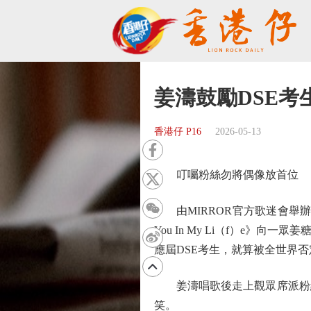
姜濤鼓勵DSE考
香港仔 P16
2026-05-13
叮囑粉絲勿將偶像放首位
由MIRROR官方歌迷會舉辦的《Hi
You In My Li（f）e
應屆DSE考生，就算被全世界
姜濤唱歌後走上觀眾席派粉絲
笑。