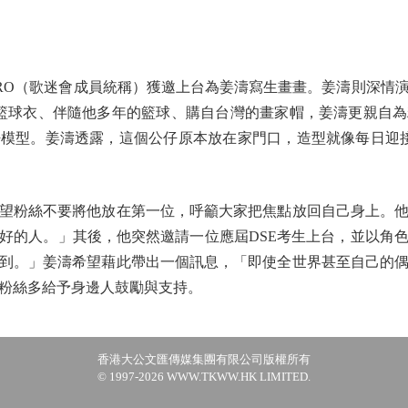
O（歌迷會成員統稱）獲邀上台為姜濤寫生畫畫。姜濤則深情
籃球衣、伴隨他多年的籃球、購自台灣的畫家帽，姜濤更親自
模型。姜濤透露，這個公仔原本放在家門口，造型就像每日迎
粉絲不要將他放在第一位，呼籲大家把焦點放回自己身上。他
好的人。」其後，他突然邀請一位應屆DSE考生上台，並以角
到。」姜濤希望藉此帶出一個訊息，「即使全世界甚至自己的
粉絲多給予身邊人鼓勵與支持。
香港大公文匯傳媒集團有限公司版權所有
© 1997-2026 WWW.TKWW.HK LIMITED.