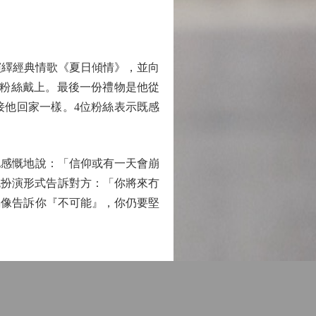
演繹經典情歌《夏日傾情》，並向
為粉絲戴上。最後一份禮物是他從
接他回家一樣。4位粉絲表示既感
感慨地說：「信仰或有一天會崩
色扮演形式告訴對方：「你將來冇
偶像告訴你『不可能』，你仍要堅