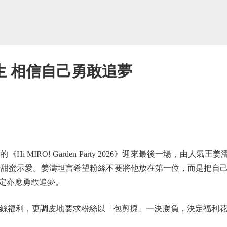
生 相信自己勇敢追夢
 MIRO! Garden Party 2026》迎來最後一場，由人氣王
》向一眾姜糖甜蜜示愛。姜濤坦言希望粉絲不要將他放在第一位，而是
否定亦應勇敢追夢。
福利，更調皮地要求粉絲以「包剪揼」一決勝負，決定福利花