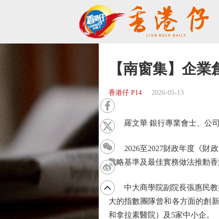
【南窗集】企業
香港仔 P14
2026-05-13
羅文華 銀行專業會士、公司
2026至2027財政年度《
戰略基準及最佳實務做法推動香
中大商學院副院長張惠民教授
大的指數團隊曾和各方面的創新者
和拿拉素醫院）及5家中小企。