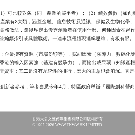
）可比較對象（同一產業的競爭者）；（2）績效參數（如創新
產業有8大類，涵蓋金融、信息技術及通訊、保健及生物化學
實務做法，隨後界定出優秀創新者在使用什麼、何種因素在起
並編纂指引或具體戰術。一連串流程體現邏輯思維，有板有眼。
企業擁有資源（市場份額等），賦能因素（領導力、數碼化等
香港的輸入因素強（基建有競爭力），而輸出成果弱（知識產
非資本；其二是沒有系統性的推行，宏大的主意也會消沉。真是
新者參考，筆者喜悉今年4月，特區政府舉辦「國際創科營商
香港大公文匯傳媒集團有限公司版權所有
© 1997-2026 WWW.TKWW.HK LIMITED.