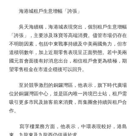
海港城租戶生意增幅「誇張」
吳天海續稱，海港城表現突出，個別租戶生意增幅
「誇張」，主要涉及珠寶等高端消費。儘管市場仍存在
不明朗因素，包括中東戰事持續及中美兩國角力，但市
道積弱數年，加上近期零售表現呈正面勢態。若中美兩
國元首會面後有好消息出台，相信租戶會更為積極，期
望零售租金在市道企穩後可以回升。
至於競爭激烈的銅鑼灣區，他表示，旗下時代廣場
位於銅鑼灣區中心，並是區內唯一跨境巴士站，租戶需
吸引更多市民及旅客前來消費，而集團會持續與租戶合
作。
寫字樓業務方面，他表示，中環表現較好，港島
東、九龍東及九龍西仍供過於求。