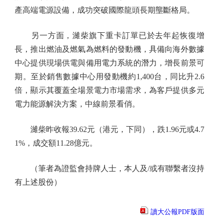
產高端電源設備，成功突破國際龍頭長期壟斷格局。
另一方面，濰柴旗下重卡訂單已於去年起恢復增
長，推出燃油及燃氣為燃料的發動機，具備向海外數據
中心提供現場供電與備用電力系統的潛力，增長前景可
期。至於銷售數據中心用發動機約1,400台，同比升2.6
倍，顯示其覆蓋全場景電力市場需求，為客戶提供多元
電力能源解決方案，中線前景看俏。
濰柴昨收報39.62元（港元，下同），跌1.96元或4.7
1%，成交額11.28億元。
（筆者為證監會持牌人士，本人及/或有聯繫者沒持
有上述股份）
讀大公報PDF版面