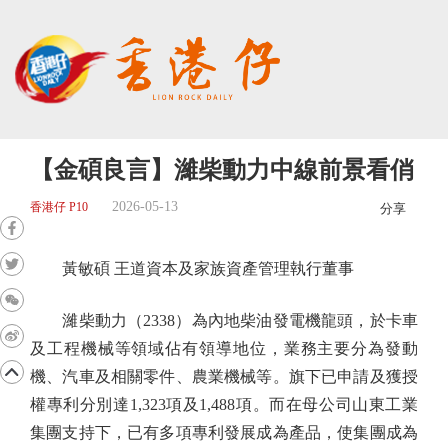
【金碩良言】濰柴動力中線前景看俏
2026-05-13
香港仔 P10
分享
黃敏碩 王道資本及家族資產管理執行董事
濰柴動力（2338）為內地柴油發電機龍頭，於卡車
及工程機械等領域佔有領導地位，業務主要分為發動
機、汽車及相關零件、農業機械等。旗下已申請及獲授
權專利分別達1,323項及1,488項。而在母公司山東工業
集團支持下，已有多項專利發展成為產品，使集團成為