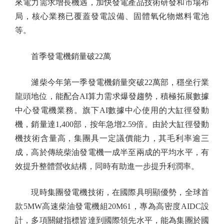
來電力需求增長機遇，加快發電產品技術研發和市場布
局，核心業務已覆蓋發電設備、固體氧化物燃料電池
等。
首季發電機銷量破22萬
濰柴今年第一季發電機銷量突破22萬部，穩坐行業
龍頭地位，能配合AI算力需求爆發趨勢，積極拓展數據
中心發電機業務。旗下AI數據中心使用的大缸徑發動
機，銷量達1,400部，按年急增2.59倍。由於大缸徑發動
機技術含量高，集團具一定議價能力，其毛利率逾三
成，高於傳統柴油發電機一成半至兩成的平均水平，有
效提升整體營收結構，同時有助進一步提升利潤率。
現時集團發電機技術，在國際具明顯優勢，全球首
款5MW高速柴油發電機組20M61，專為高密度AIDC設
計，多項關鍵指標皆達到國際領先水平，能為集團於國