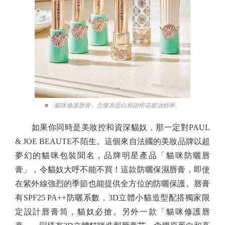
■「貓咪修護唇膏」含膠原蛋白和甜橙花蜜油精華。
如果你同時是美妝控和資深貓奴，那一定對PAUL
& JOE BEAUTE不陌生。這個來自法國的美妝品牌以超
夢幻的貓咪包裝聞名，品牌明星產品「貓咪防曬唇
膏」，令貓奴大呼不能不買！這款防曬保濕唇膏，即使
在紫外線強烈的季節也能提供全方位的防曬保護。唇膏
有SPF25 PA++防曬系數，3D立體小貓造型配搭獨家限
定設計唇膏筒，貓奴必搶。另外一款「貓咪修護唇