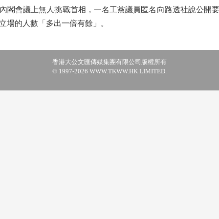
內閣會議上無人挑戰首相，一名工黨議員匿名向路透社說公開
同立場的人數「多出一倍有餘」。
香港大公文匯傳媒集團有限公司版權所有
© 1997-2026 WWW.TKWW.HK LIMITED.