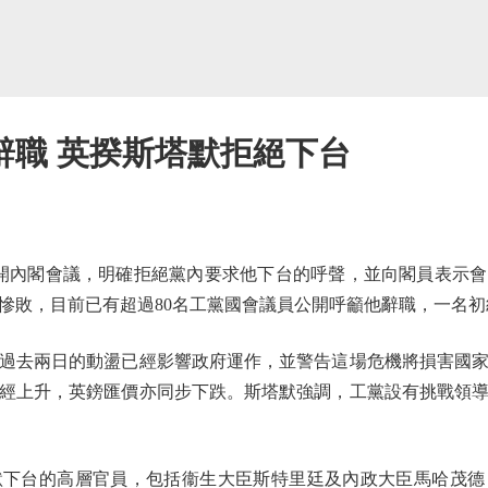
辭職 英揆斯塔默拒絕下台
開內閣會議，明確拒絕黨內要求他下台的呼聲，並向閣員表示會
慘敗，目前已有超過80名工黨國會議員公開呼籲他辭職，一名
去兩日的動盪已經影響政府運作，並警告這場危機將損害國家
經上升，英鎊匯價亦同步下跌。斯塔默強調，工黨設有挑戰領
台的高層官員，包括衞生大臣斯特里廷及內政大臣馬哈茂德