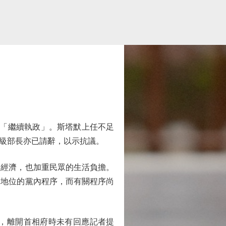
「繼續執政」。斯塔默上任不足
初級部長亦已請辭，以示抗議。
經濟，也加重民眾的生活負擔。
導地位的黨內程序，而有關程序尚
，離開首相府時未有回應記者提