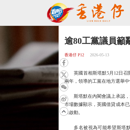
逾80工黨議員籲
香港仔 P12
2026-05-13
英國首相斯塔默5月12日召
兩年，領導的工黨在地方選舉中
斯塔默在內閣會議上承認，過
市場數據顯示，英國借貸成本已
未啟動。
多名被視為可能希望斯塔默下