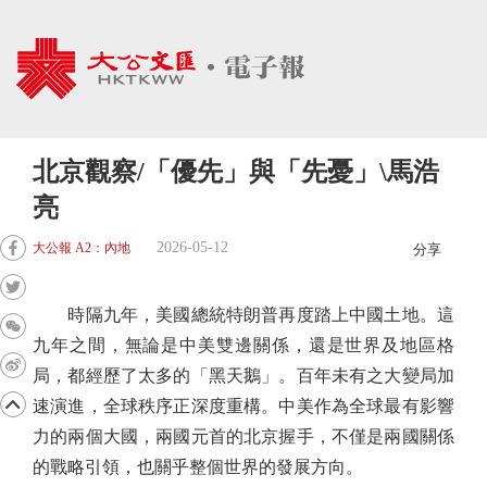
北京觀察/「優先」與「先憂」\馬浩
亮
2026-05-12
大公報 A2：內地
分享
時隔九年，美國總統特朗普再度踏上中國土地。這
九年之間，無論是中美雙邊關係，還是世界及地區格
局，都經歷了太多的「黑天鵝」。百年未有之大變局加
速演進，全球秩序正深度重構。中美作為全球最有影響
力的兩個大國，兩國元首的北京握手，不僅是兩國關係
的戰略引領，也關乎整個世界的發展方向。