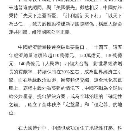
來越普遍的認同。與「美國優先」截然相反，中國始終
秉持「先天下之憂而憂」「計利當計天下利」「以天下
為己任」，致力於推動構建新型國際關係，構建人類命
運共同體，維護國際公平正義。
中國經濟體量接連突破重要關口，「十四五」這五
年經濟總量連續跨越110萬億元、120萬億元、130萬億
元、140萬億元（人民幣）四個大台階，對世界經濟增
長的貢獻率，持續保持在30%左右，成為世界經濟主引
擎。而在地緣政治動盪、衝突頻仍交織、逆全球化甚囂
塵上、霸權主義外溢蔓延的情況下，中國不斷為全球供
給公共產品、提出解決方案，成為全球治理的「確定性
之錨」，確立了全球秩序「定盤星」和「穩定器」的地
位。
在大國博弈中，中國也成功頂住了系統性打壓。科