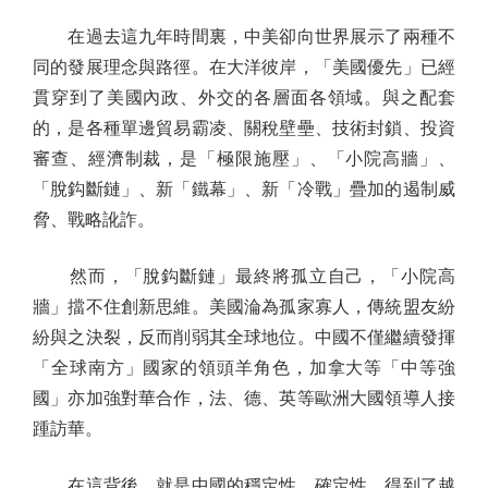
在過去這九年時間裏，中美卻向世界展示了兩種不
同的發展理念與路徑。在大洋彼岸，「美國優先」已經
貫穿到了美國內政、外交的各層面各領域。與之配套
的，是各種單邊貿易霸凌、關稅壁壘、技術封鎖、投資
審查、經濟制裁，是「極限施壓」、「小院高牆」、
「脫鈎斷鏈」、新「鐵幕」、新「冷戰」疊加的遏制威
脅、戰略訛詐。
然而，「脫鈎斷鏈」最終將孤立自己，「小院高
牆」擋不住創新思維。美國淪為孤家寡人，傳統盟友紛
紛與之決裂，反而削弱其全球地位。中國不僅繼續發揮
「全球南方」國家的領頭羊角色，加拿大等「中等強
國」亦加強對華合作，法、德、英等歐洲大國領導人接
踵訪華。
在這背後，就是中國的穩定性、確定性，得到了越