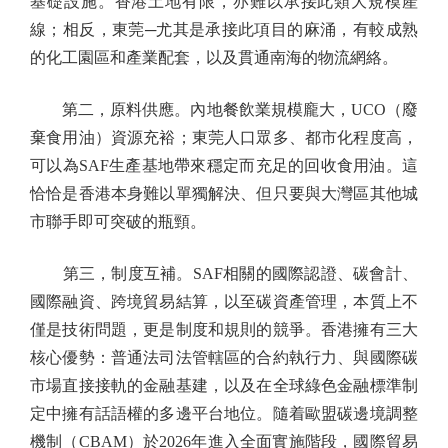
基礎設施。香港土地有限，亦難以承接此類大規模產
線；相反，東莞─尤其是承接此項目的麻涌，有較成熟
的化工園區和產業配套，以及貫通南海的物流網絡。
第二，原料供應。內地餐飲業規模龐大，UCO（廢
棄食用油）資源充裕；東莞人口眾多、都市化程度高，
可以為SAF生產基地帶來穩定而充足的回收食用油。這
恰恰是香港本身難以單獨解決、但只要與大灣區其他城
市聯手即可突破的瓶頸。
第三，制度互補。SAF相關的國際認證、碳會計、
國際融資、跨境貿易結算，以至碳資產管理，本質上不
僅是技術問題，更是制度和規則的競爭。香港擁有三大
核心優勢：普通法司法管轄區的合約執行力、與國際碳
市場直接接軌的金融基建，以及在全球綠色金融標準制
定中擁有話語權的多邊平台地位。隨着歐盟碳邊境調整
機制（CBAM）於2026年進入全面實施階段，國際貿易