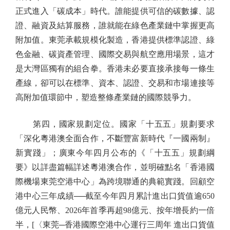
正式進入「碳成本」時代。誰能提供可信的碳數據、認
證、融資及結算服務，誰就能在綠色產業鏈中掌握更高
附加值。東莞承載規模化製造，香港提供標準認證、綠
色金融、碳資產管理、國際交易與航空應用場景，這才
是大灣區獨有的組合拳。香港未必要直接承接每一條生
產線，卻可以在標準、資本、認證、交易和市場連接等
高附加值環節中，塑造整條產業鏈的國際競爭力。
第四，國家規劃定位。國家「十五五」規劃要求
「深化粵港澳全面合作，不斷豐富新時代『一國兩制』
新實踐」；廣東今年四月公布的《「十五五」規劃綱
要》以詳盡篇幅詳述粵港澳合作，並明確點名「香港國
際機場東莞空港中心」為跨境聯通的典範實踐。回顧空
港中心三年成績──截至今年四月累計進出口貨值逾650
億元人民幣、2026年首季再超98億元、按年增長約一倍
半，[〈東莞─香港國際空港中心運行三周年 進出口貨值