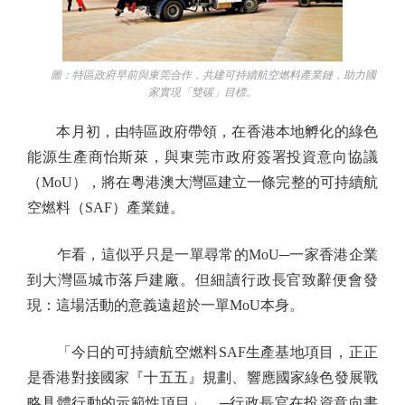
圖：特區政府早前與東莞合作，共建可持續航空燃料產業鏈，助力國
家實現「雙碳」目標。
本月初，由特區政府帶領，在香港本地孵化的綠色
能源生產商怡斯萊，與東莞市政府簽署投資意向協議
（MoU），將在粵港澳大灣區建立一條完整的可持續航
空燃料（SAF）產業鏈。
乍看，這似乎只是一單尋常的MoU─一家香港企業
到大灣區城市落戶建廠。但細讀行政長官致辭便會發
現：這場活動的意義遠超於一單MoU本身。
「今日的可持續航空燃料SAF生產基地項目，正正
是香港對接國家『十五五』規劃、響應國家綠色發展戰
略具體行動的示範性項目」。─行政長官在投資意向書