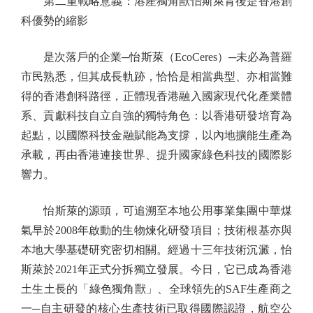
第二重戰略意義：港產獨角獸怡斯萊背後是香港創
科優勢的縮影
是次落戶的企業─怡斯萊（EcoCeres）─未必為普羅
市民熟悉，但其成長軌跡，恰恰是相當典型、亦相當難
得的香港創科路徑，正體現香港融入國家現代化產業體
系、貢獻科技自立自強的獨特角色：以香港研發培育為
起點，以國際科技金融賦能為支撐，以內地擴能生產為
承載，再由香港連接世界、提升國家綠色科技的國際影
響力。
怡斯萊的源頭，可追溯至本地公用事業集團中華煤
氣早於2008年啟動的生物煉化研發項目；技術根基亦與
本地大學基礎研究密切相關。經過十三年技術沉澱，怡
斯萊於2021年正式分拆獨立發展。今日，它已成為香港
土生土長的「綠色獨角獸」、全球領先的SAF生產商之
一─自主研發的核心生產技術已取得國際認證，航空公