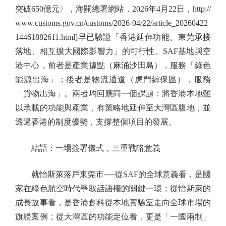
突破650億元〉，海關總署網站，2026年4月22日，http://
www.customs.gov.cn/customs/2026-04/22/article_20260422
14461882611.html]早已驗證「香港延伸功能、東莞承接
落地、相互擴大國際影響力」的可行性。SAF基地與空
港中心，前者是產業據點（麻涌沙田島），服務「綠色
能源出海」；後者是物流通道（虎門綜保區），服務
「貨物出海」。兩者均回應同一個課題：將香港本地難
以承載的功能與產業，有策略地延伸至大灣區腹地，並
透過香港的制度優勢，支撐整個項目的發展。
結語：一場簽署儀式，三重戰略意義
就怡斯萊落戶東莞市──從SAF的全球意義看，是國
家在綠色航空時代爭取話語權的關鍵一環；從怡斯萊的
成長故事看，是香港創科從本地實驗室走向全球市場的
旗艦案例；從大灣區的功能定位看，更是「一國兩制」