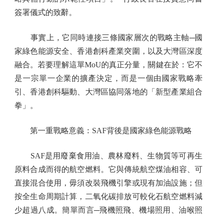
簽署儀式的致辭。
事實上，它同時連接三條國家層次的戰略主軸─國
家綠色能源安全、香港創科產業突圍，以及大灣區深度
融合。若要理解這單MoU的真正分量，關鍵在於：它不
是一宗單一企業的擴產決定，而是一個由國家戰略牽
引、香港創科驅動、大灣區協同落地的「新型產業組合
拳」。
第一重戰略意義：SAF背後是國家綠色能源戰略
SAF是用廢棄食用油、農林廢料、生物質等可再生
原料合成而得的航空燃料。它與傳統航空煤油相容、可
直接混合使用，毋須改裝飛機引擎或現有加油設施；但
按全生命周期計算，二氧化碳排放可較化石航空燃料減
少超過八成。簡單而言─飛機照飛、機場照用、油喉照