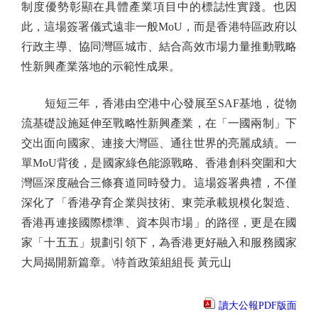
制度優勢彰顯在具體產業項目中的標誌性實踐。也因
此，這場簽署儀式遠非一般MoU，而是香港特區政府以
行政主導、協同灣區城市、結合高效市場力量推動戰略
性新興產業落地的示範性成果。
短短三年，香港由空港中心發展至SAF基地，從物
流基礎設施延伸至戰略性新興產業，在「一國兩制」下
交出面向國家、連接大灣區、通往世界的亮麗成績。一
單MoU背後，是國家綠色能源戰略、香港創科突圍和大
灣區深度融合三條賽道同時發力。這場簽署典禮，不僅
深化了「香港孕育企業與技術、東莞承載規模化製造、
香港再連接國際標準、資本與市場」的路徑，更是在國
家「十五五」規劃引領下，為香港更好融入和服務國家
大局揭開新篇章。\特首政策組組長 黃元山
讀大公報PDF版面