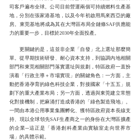
司客戶遍布全球。公司目前營運兩個可持續燃料生產基
地，分別在張家港基地，以及今年初啟用馬來西亞的廠
房。東莞基地將成為其在大灣區布局全鏈條SAF供應能
力的重要一步，目標於2030年全面投產。
更關鍵的是，這並非企業「自發」北上選址那麼簡
單。從早期技術研發、耐心資本支持，到協調內地相關
部門和東莞相關部門落實選址與規劃，特區政府一直扮
演着「行政主導＋市場實現」的關鍵角色：一方面，主
動把香港孕育的綠色科技企業，對接國家「十五五」規
劃下的重大產業布局；另一方面，透過與東莞建立常態
化對接機制，把麻涌打造成香港的「綠色製造飛地」。
一間由本港公用事業集團孵化、獲特區政府資本長線支
持、現以全球領先SAF生產商之一的身份在大灣區擴產
的企業─這正是「香港創科產業由實驗室走向世界市
場」的具體示範。