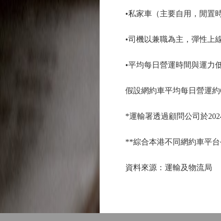
•私家車（主要自用，閒
•司機以兼職為主，彈性
•平均每日營運時間與運
假設網約車平均每日營運約6
*運輸署透過顧問公司於2024
**綜合本港不同網約車平
資料來源：運輸及物流局