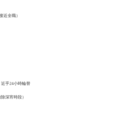
時（接近全職）
萬名
，近乎24小時輪替
（撇除深宵時段）