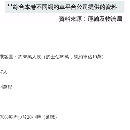
客量：約88萬人次（的士佔69萬，網約車佔19萬）
.67人
1.4萬程
70%每周少於20小時（兼職）