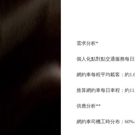
需求分析*
個人化點對點交通服務每日乘
網約車每程平均載客：約1
推算網約車每日車程：約1
供應分析**
網約車司機工時分布：60%-