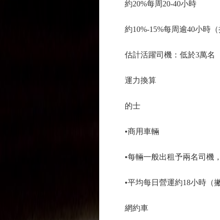
約20%每周20-40小時
約10%-15%每周逾40小
估計活躍司機：低於3
運力換算
的士
•商用車輛
•每輛一般出租予兩名司機
•平均每日營運約18小時
網約車