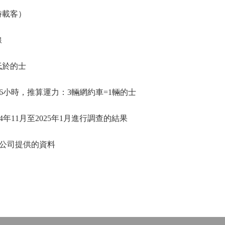
置時載客）
上線
力低於的士
小時，推算運力：3輛網約車=1輛的士
年11月至2025年1月進行調查的結果
台公司提供的資料