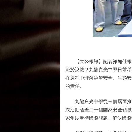
圖
【大公報訊】記者郭如佳報道
流於說教？九龍真光中學日前舉
在過程中理解經濟安全、生態安
的責任。
九龍真光中學從三個層面推動
次活動涵蓋二十個國家安全領域
家角度看待國際問題，解決國際