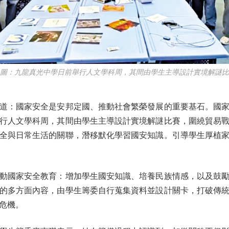
：九龍真光中學日前舉行人文學科周，其間由學生主導設計實境解謎比
：國家安全是安邦定國、推動社會繁榮發展的重要基石。國家
行人文學科周，其間由學生主導設計實境解謎比賽，圍繞貿易
全與日常生活的關聯，潛移默化學習國安知識。引導學生厚植
國家安全教育：增加學生國安知識、培養民族情感，以及鼓勵
的多方面內容，由學生籌委自行蒐集資料並設計關卡，打破傳
危機。