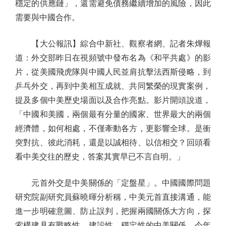
穩定的供應鏈」，還需避免債務繼續增加的風險，因此
需要與中國合作。
【大公報訊】綜合中新社、觀察者網、記者朱燁報
道：外交部昨日在視頻號中發布名為《和平共處》的影
片，從美國飛虎隊與中國人民並肩抗擊法西斯侵略，到
乒乓外交，再到中美相互成就、共同繁榮的現實案例，
提及多個中美歷史場面以及合作亮點。影片開頭說道，
「中國和美國，兩個最有分量的國家、世界最大的兩個
經濟體，如何相處，不僅牽動各方，更影響全球。是衝
突對抗、彼此消耗，還是以誠相待、以信相交？回頭看
看中美交往的歷史，答案其實早已不言自明。」
元首外交是中美關係的「定盤星」。中國國際問題
研究院副研究員蘇曉暉分析稱，中美元首直接溝通，能
進一步明確意圖、防止誤判，把握兩國關係大方向，探
索構建具有戰略性、建設性、穩定性的中美關係。今年