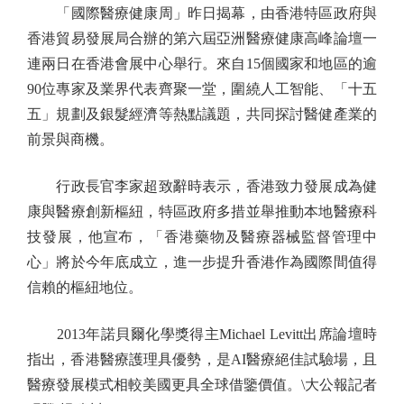
「國際醫療健康周」昨日揭幕，由香港特區政府與
香港貿易發展局合辦的第六屆亞洲醫療健康高峰論壇一
連兩日在香港會展中心舉行。來自15個國家和地區的逾
90位專家及業界代表齊聚一堂，圍繞人工智能、「十五
五」規劃及銀髮經濟等熱點議題，共同探討醫健產業的
前景與商機。
行政長官李家超致辭時表示，香港致力發展成為健
康與醫療創新樞紐，特區政府多措並舉推動本地醫療科
技發展，他宣布，「香港藥物及醫療器械監督管理中
心」將於今年底成立，進一步提升香港作為國際間值得
信賴的樞紐地位。
2013年諾貝爾化學獎得主Michael Levitt出席論壇時
指出，香港醫療護理具優勢，是AI醫療絕佳試驗場，且
醫療發展模式相較美國更具全球借鑒價值。\大公報記者