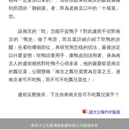
祖時一定要供出來的」。現在你如果在南京的飯館裏碰
到所謂的「雜錦菜」者，即為老南京口中的「十樣菜」
也。
談南京的「吃」怎能不提鴨子？對此盧前不但對南
京的「鴨史」做了考證，而且還詳細介紹了吃鴨的步
驟：先看吃哪個部位，再研究用怎樣的切法，最後決定
以什麼姿態：吃鴨頭要用手，撕鴨皮則須用箸。身為南
京人的盧前雖然對吃鴨子心得多多，他的最愛卻是南京
的瓢兒菜，公開聲稱「南京之瓢兒菜實為百菜之王。過
南京者可不吃鴨，而不可不吃瓢兒菜也！」
盧前這麼推崇，下次你來南京豈可不吃瓢兒菜乎？
讀大公報PDF版面
香港大公文匯傳媒集團有限公司版權所有