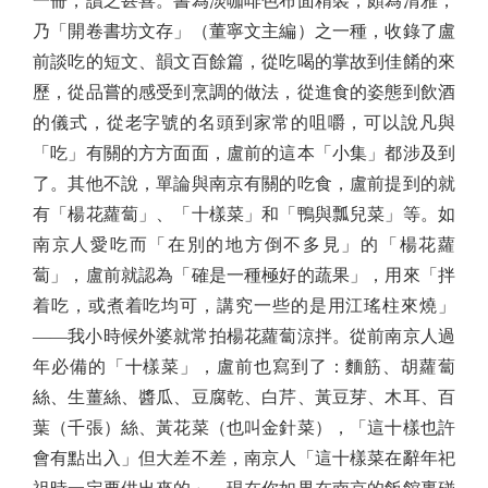
一冊，讀之甚喜。書為淡咖啡色布面精裝，頗為清雅，
乃「開卷書坊文存」（董寧文主編）之一種，收錄了盧
前談吃的短文、韻文百餘篇，從吃喝的掌故到佳餚的來
歷，從品嘗的感受到烹調的做法，從進食的姿態到飲酒
的儀式，從老字號的名頭到家常的咀嚼，可以說凡與
「吃」有關的方方面面，盧前的這本「小集」都涉及到
了。其他不說，單論與南京有關的吃食，盧前提到的就
有「楊花蘿蔔」、「十樣菜」和「鴨與瓢兒菜」等。如
南京人愛吃而「在別的地方倒不多見」的「楊花蘿
蔔」，盧前就認為「確是一種極好的蔬果」，用來「拌
着吃，或煮着吃均可，講究一些的是用江瑤柱來燒」
——我小時候外婆就常拍楊花蘿蔔涼拌。從前南京人過
年必備的「十樣菜」，盧前也寫到了：麵筋、胡蘿蔔
絲、生薑絲、醬瓜、豆腐乾、白芹、黃豆芽、木耳、百
葉（千張）絲、黃花菜（也叫金針菜），「這十樣也許
會有點出入」但大差不差，南京人「這十樣菜在辭年祀