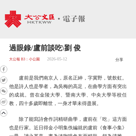
過眼錄/盧前談吃\劉 俊
2026-05-12
大公報 B3：小公園
分享
盧前是我們南京人，原名正紳，字冀野，號飲虹。
他是詩人也是學者，為吳梅的高足，在曲學方面有突出
的成就。曾在金陵大學、暨南大學、中央大學等校任
教，四十多歲即離世，一身才華未得盡展。
除了能寫詩會作詞精研曲學，盧前在「吃」這方面
也是行家。近日得金小明集佚編就的盧前《食事小集》