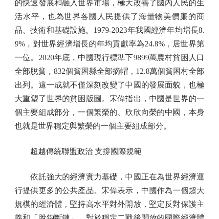
的快速發展和融入世界市場，極大改善了國內人民的生
活水平，也為世界各國人民提供了海量物美價廉的商
品、技術和基礎設施。1979-2023年我國經濟年均增長8.
9%，對世界經濟增長的年均貢獻率為24.8%，居世界第
一位。2020年底，中國現行標準下9899萬農村貧困人口
全部脫貧，832個貧困縣全部摘帽，12.8萬個貧困村全部
出列。這一成就不僅深刻改變了中國的發展面貌，也極
大重塑了世界的貧困版圖。宋偉指出，中國是世界的一
個主要組成部分，一個繁榮的、欣欣向榮的中國，本身
也就是世界穩定與繁榮的一個主要組成部分。
超越傳統聯盟政治 支撐國際規範
依託強大的經濟實力基礎，中國正在為世界經濟運
行提供更多的公共產品。宋偉表示，中國作為一個超大
規模的經濟體，堅持高水平對外開放，堅定反對保護主
義和「脫鈎斷鏈」，對於穩定二戰後開放的國際經濟體