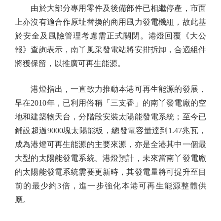
由於大部分專用零件及後備部件已相繼停產，市面
上亦沒有適合作原址替換的商用風力發電機組，故此基
於安全及風險管理考慮需正式關閉。港燈回覆《大公
報》查詢表示，南丫風采發電站將安排拆卸，合適組件
將獲保留，以推廣可再生能源。
港燈指出，一直致力推動本港可再生能源的發展，
早在2010年，已利用俗稱「三支香」的南丫發電廠的空
地和建築物天台，分階段安裝太陽能發電系統；至今已
鋪設超過9000塊太陽能板，總發電容量達到1.47兆瓦，
成為港燈可再生能源的主要來源，亦是全港其中一個最
大型的太陽能發電系統。港燈預計，未來當南丫發電廠
的太陽能發電系統需要更新時，其發電量將可提升至目
前的最少約3倍，進一步強化本港可再生能源整體供
應。