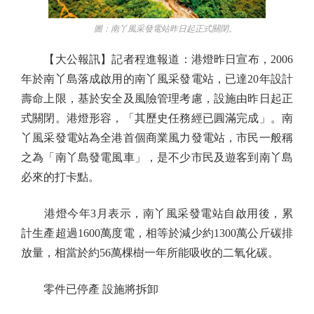
圖：南丫風采發電站昨日起正式關閉。
【大公報訊】記者程進報道：港燈昨日宣布，2006
年於南丫島落成啟用的南丫風采發電站，已達20年設計
壽命上限，基於安全及風險管理考慮，設施由昨日起正
式關閉。港燈形容，「其歷史任務經已圓滿完成」。南
丫風采發電站為全港首個商業風力發電站，市民一般稱
之為「南丫島發電風車」，是不少市民及遊客到南丫島
必來的打卡點。
港燈今年3月表示，南丫風采發電站自啟用後，累
計生產超過1600萬度電，相等於減少約1300萬公斤碳排
放量，相當於約56萬棵樹一年所能吸收的二氧化碳。
零件已停產 設施將拆卸