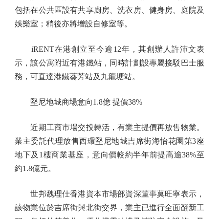
包括在公共區設有共享廚房、洗衣房、健身房、庭院及
娛樂室；稍後亦將增設自修室等。
iRENT在港創立至今逾12年，其創辦人許沛文表
示，該公寓附近有港鐵站，同時計劃設專屬接駁巴士服
務，可直達港鐵葵芳站及九龍塘站。
堅尼地城商場意向1.8億 提價38%
近期工商市場交投轉活，有業主提價再放售物業。
業主委託代理放售西環堅尼地城吉席街海怡花園第3座
地下及1樓商業基座，意向價較約半年前提高逾38%至
約1.8億元。
世邦魏理仕香港資本市場部資深董事莫旺寧表示，
該物業位於吉席街與北街交界，業主已進行全面翻新工