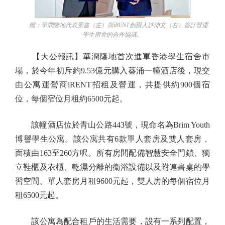
圖：華潤隆地代表景鑫（左）與iRENT創辦人許沛文（右）簽訂營運
學生宿舍的合作協議。
【大公報訊】華潤隆地首次進軍香港學生宿舍市
場，於今年初斥約9.53億元購入葵涌一幢酒店後，現交
由公寓運營商iRENT招租及營運，共提供約900個宿
位，每個宿位月租約6500元起。
該幢酒店位於青山公路443號，現命名為Brim Youth
博譽學生公寓。該公寓共有6款單人套房及雙人套房，
面積由163至260方呎。所有房間配備智慧安全門鎖、獨
立鞋櫃及衣櫃、乾濕分離的衞浴設備以及附連書桌的學
習空間。單人套房月租9600元起，雙人房的每個宿位月
租6500元起。
該公寓為配合租戶的生活需要，設有一系列配置，