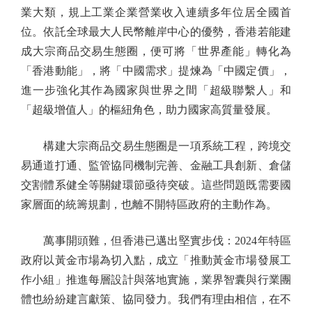
業大類，規上工業企業營業收入連續多年位居全國首
位。依託全球最大人民幣離岸中心的優勢，香港若能建
成大宗商品交易生態圈，便可將「世界產能」轉化為
「香港動能」，將「中國需求」提煉為「中國定價」，
進一步強化其作為國家與世界之間「超級聯繫人」和
「超級增值人」的樞紐角色，助力國家高質量發展。
構建大宗商品交易生態圈是一項系統工程，跨境交
易通道打通、監管協同機制完善、金融工具創新、倉儲
交割體系健全等關鍵環節亟待突破。這些問題既需要國
家層面的統籌規劃，也離不開特區政府的主動作為。
萬事開頭難，但香港已邁出堅實步伐：2024年特區
政府以黃金市場為切入點，成立「推動黃金市場發展工
作小組」推進每層設計與落地實施，業界智囊與行業團
體也紛紛建言獻策、協同發力。我們有理由相信，在不