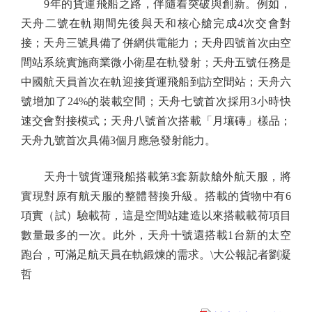
9年的貨運飛船之路，伴隨着突破與創新。例如，
天舟二號在軌期間先後與天和核心艙完成4次交會對
接；天舟三號具備了併網供電能力；天舟四號首次由空
間站系統實施商業微小衛星在軌發射；天舟五號任務是
中國航天員首次在軌迎接貨運飛船到訪空間站；天舟六
號增加了24%的裝載空間；天舟七號首次採用3小時快
速交會對接模式；天舟八號首次搭載「月壤磚」樣品；
天舟九號首次具備3個月應急發射能力。
天舟十號貨運飛船搭載第3套新款艙外航天服，將
實現對原有航天服的整體替換升級。搭載的貨物中有6
項實（試）驗載荷，這是空間站建造以來搭載載荷項目
數量最多的一次。此外，天舟十號還搭載1台新的太空
跑台，可滿足航天員在軌鍛煉的需求。\大公報記者劉凝
哲