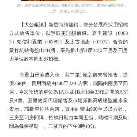
圖：海盈山昨開放第1B座37樓B室現樓示範單位，實用面積960方呎，
三房一套連工作間設計。
【大公報訊】新盤持續熱銷，部分發展商採用招標
方式放售單位，以爭取更理想價錢。嘉里建設（0068
3）夥信和置業（00083）及太古地產（01972）合資的
黃竹坑站海盈山4B期，率先推出第1座34伙三房及四房
大單位於本周五起招標。
海盈山已落成入伙，其中第1座之前未曾推售，提
供368伙，實用面積由446至2291方呎，間隔由兩房至四
房，今次招標的單位為1A座及1B座18至33樓之間的A室
及B室。嘉里物業代理銷售及市場策劃高級總監盧永俊
表示，該批單位均向東，實用面積由960至1515方呎，
三房至四房間隔，招標日期由本周五起，截標日期及時
間為每個星期一、三及五的下午3時10分。