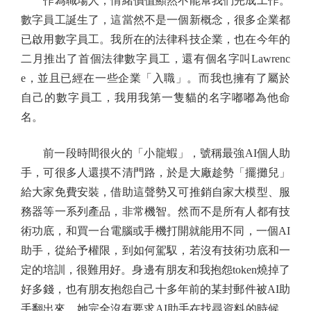
作為職場人，情緒價值顯然不能幫我們完成工作。
數字員工誕生了，這當然不是一個新概念，很多企業都
已啟用數字員工。我所在的法律科技企業，也在今年的
二月推出了首個法律數字員工，還有個名字叫Lawrenc
e，並且已經在一些企業「入職」。而我也擁有了屬於
自己的數字員工，我用我第一隻貓的名字嘟嘟為他命
名。
前一段時間很火的「小龍蝦」，號稱最強AI個人助
手，可很多人還摸不清門路，於是大廠趁勢「擺攤兒」
給大家免費安裝，借助這聲勢又可推銷自家大模型、服
務器等一系列產品，非常機智。然而不是所有人都有技
術功底，和買一台電腦或手機打開就能用不同，一個AI
助手，從給予權限，到如何駕馭，若沒有技術功底和一
定的培訓，很難用好。身邊有朋友和我抱怨token燒掉了
好多錢，也有朋友抱怨自己十多年前的某封郵件被AI助
手翻出來，她完全沒有要求AI助手在找尋資料的時候，