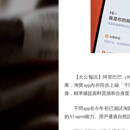
【大公報訊】阿里巴巴（0998
庫，淘寶app內亦同步上線「
身，精準捕捉面料質感和合身度
千問app在今年初已測試淘
的AI agent能力。用戶通