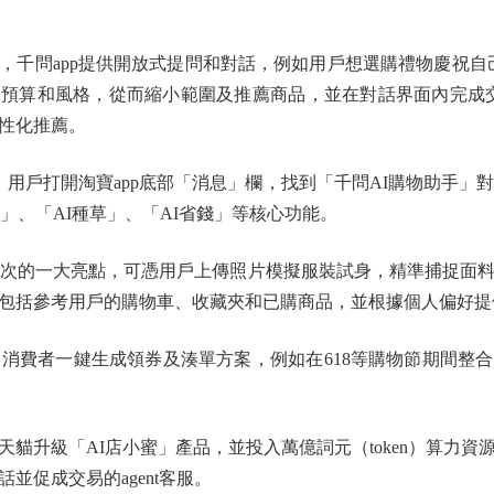
問app提供開放式提問和對話，例如用戶想選購禮物慶祝自己
預算和風格，從而縮小範圍及推薦商品，並在對話界面內完成交
性化推薦。
用戶打開淘寶app底部「消息」欄，找到「千問AI購物助手」
穿」、「AI種草」、「AI省錢」等核心功能。
次的一大亮點，可憑用戶上傳照片模擬服裝試身，精準捕捉面料
包括參考用戶的購物車、收藏夾和已購商品，並根據個人偏好提
費者一鍵生成領券及湊單方案，例如在618等購物節期間整
升級「AI店小蜜」產品，並投入萬億詞元（token）算力資
並促成交易的agent客服。