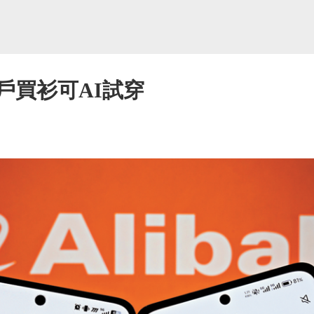
戶買衫可AI試穿