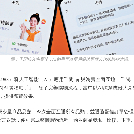
圖：千問接入淘寶後，AI助手可為用戶提供更個人化的購物建議。
8）將人工智能（AI）應用千問app與淘寶全面互通，千問a
千問AI購物助手」，除了完善購物流程，當中以AI試穿成最大
，提供預覽效果。
寶少量商品品類，今次全面互通所有品類，並通過配備訂單管理
過自然語言對話，便可完成整個購物流程，涵蓋商品發現、比較、下