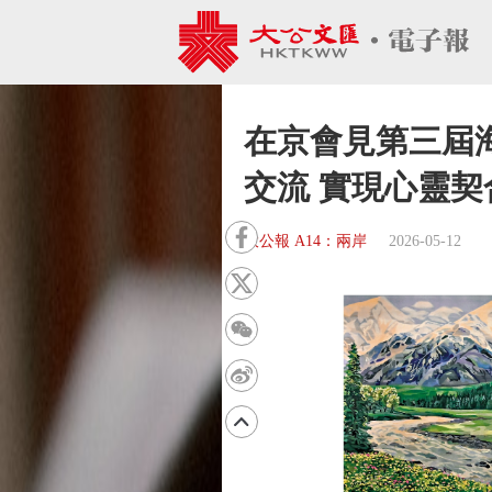
在京會見第三屆
交流 實現心靈契
大公報 A14：兩岸
2026-05-12