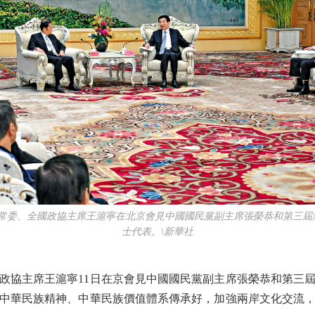
常委、全國政協主席王滬寧在北京會見中國國民黨副主席張榮恭和第三屆
士代表。\新華社
協主席王滬寧11日在京會見中國國民黨副主席張榮恭和第三屆
中華民族精神、中華民族價值體系傳承好，加強兩岸文化交流