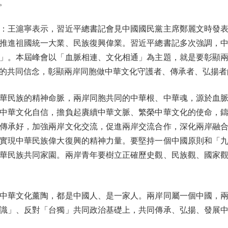
。
王滬寧表示，習近平總書記會見中國國民黨主席鄭麗文時發表
推進祖國統一大業、民族復興偉業。習近平總書記多次強調，
」。本屆峰會以「血脈相連、文化相通」為主題，就是要彰顯
的共同信念，彰顯兩岸同胞做中華文化守護者、傳承者、弘揚者
民族的精神命脈，兩岸同胞共同的中華根、中華魂，源於血脈
中華文化自信，擔負起賡續中華文脈、繁榮中華文化的使命，
傳承好，加強兩岸文化交流，促進兩岸交流合作，深化兩岸融
實現中華民族偉大復興的精神力量。要堅持一個中國原則和「
華民族共同家園。兩岸青年要樹立正確歷史觀、民族觀、國家
華文化薰陶，都是中國人、是一家人。兩岸同屬一個中國，兩
識」、反對「台獨」共同政治基礎上，共同傳承、弘揚、發展