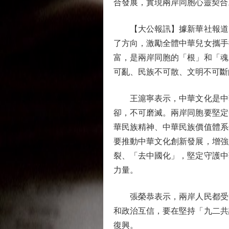
合發展，實現兩岸同胞心靈契合
【大公報訊】據新華社報道：
了方向，激勵全體中華兒女攜手
富，是兩岸同胞的「根」和「魂
可亂、民族不可散、文明不可斷
王滬寧表示，中華文化是中華
卻，不可磨滅。兩岸同胞要堅定
華民族精神、中華民族價值體系
要推動中華文化創新發展，增強
裂、「去中國化」，堅定守護中
力量。
張榮恭表示，兩岸人民都受中
和政治互信，要在堅持「九二共
復興。