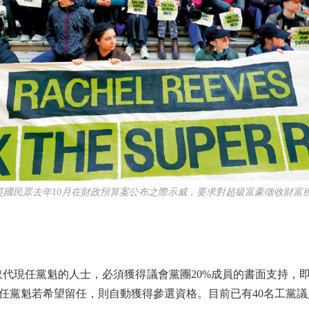
民眾去年10月在財政預算案公布之際示威，要求對超級富豪徵收財富稅
現任黨魁的人士，必須獲得議會黨團20%成員的書面支持，即
任黨魁若希望留任，則自動獲得參選資格。目前已有40名工黨