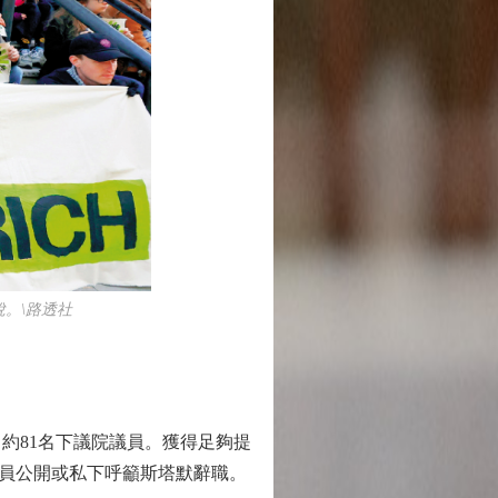
。\路透社
約81名下議院議員。獲得足夠提
議員公開或私下呼籲斯塔默辭職。