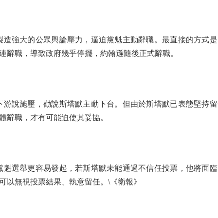
造強大的公眾輿論壓力，逼迫黨魁主動辭職。最直接的方式是
臣接連辭職，導致政府幾乎停擺，約翰遜隨後正式辭職。
游說施壓，勸說斯塔默主動下台。但由於斯塔默已表態堅持留
體辭職，才有可能迫使其妥協。
魁選舉更容易發起，若斯塔默未能通過不信任投票，他將面臨
可以無視投票結果、執意留任。\《衛報》