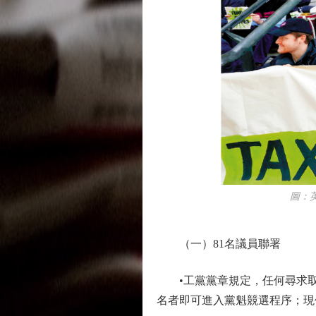
圖：英國
（一）81名議員聯署
•工黨黨章規定，任何尋求取代
名者即可進入黨魁競選程序；現