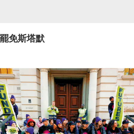
可罷免斯塔默