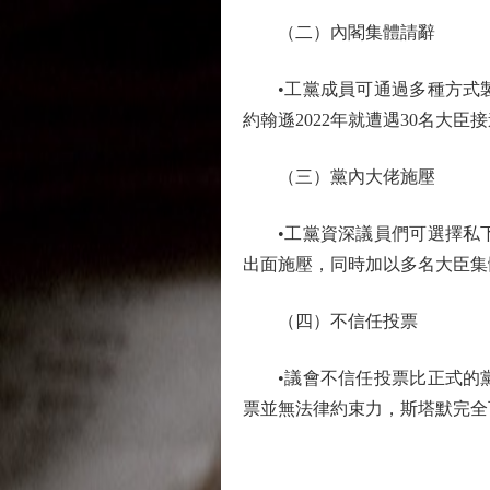
（二）內閣集體請辭
•工黨成員可通過多種方式製
約翰遜2022年就遭遇30名大
（三）黨內大佬施壓
•工黨資深議員們可選擇私下
出面施壓，同時加以多名大臣集
（四）不信任投票
•議會不信任投票比正式的黨
票並無法律約束力，斯塔默完全