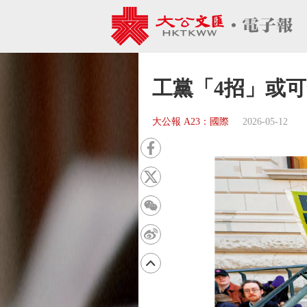
工黨「4招」或
大公報 A23：國際
2026-05-12