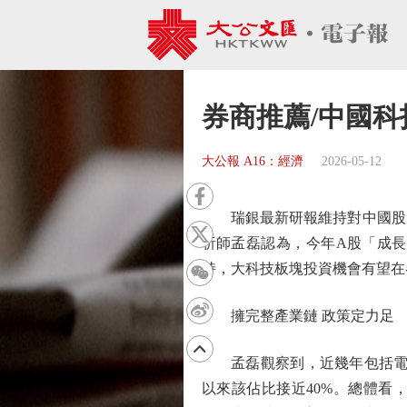
券商推薦/中國
大公報 A16：經濟
2026-05-12
瑞銀最新研報維持對中國股票
析師孟磊認為，今年A股「成長
持，大科技板塊投資機會有望在
擁完整產業鏈 政策定力足
孟磊觀察到，近幾年包括電子通
以來該佔比接近40%。總體看