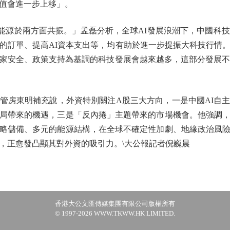
值會進一步上移」。
於兩方面共振。」孟磊分析，全球AI發展浪潮下，中國科技
的訂單、提高AI資本支出等，均有助於進一步提振大科技行情
家安全、政策支持為基調的科技發展會越來越多，這部分發展不
房東明補充說，外資特別關注A股三大方向，一是中國AI自主
局帶來的機遇，三是「反內捲」主題帶來的市場機會。他強調
略儲備、多元的能源結構，在全球不確定性加劇、地緣政治風
，正愈發凸顯其對外資的吸引力。\大公報記者倪巍晨
香港大公文匯傳媒集團有限公司版權所有
© 1997-2026 WWW.TKWW.HK LIMITED.