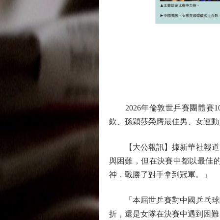
2026年倫敦世乒賽團體賽1
欽、孫穎莎榮膺最佳男、女運動
【大公報訊】據新華社報道：
與困難，但在決賽中都以最佳
神，戰勝了對手拿到冠軍。」
「本屆世乒賽對中國乒乓球隊
折，還是女隊在決賽中遇到困難