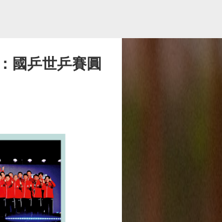
勤：國乒世乒賽圓