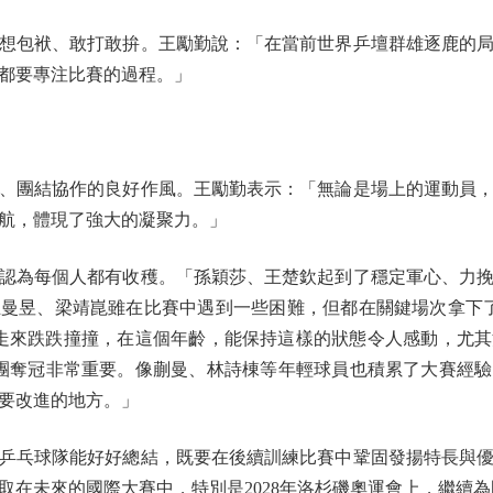
包袱、敢打敢拚。王勵勤說：「在當前世界乒壇群雄逐鹿的局
都要專注比賽的過程。」
團結協作的良好作風。王勵勤表示：「無論是場上的運動員，
航，體現了強大的凝聚力。」
為每個人都有收穫。「孫穎莎、王楚欽起到了穩定軍心、力挽
曼昱、梁靖崑雖在比賽中遇到一些困難，但都在關鍵場次拿下
走來跌跌撞撞，在這個年齡，能保持這樣的狀態令人感動，尤其
團奪冠非常重要。像蒯曼、林詩棟等年輕球員也積累了大賽經
要改進的地方。」
乓球隊能好好總結，既要在後續訓練比賽中鞏固發揚特長與優
取在未來的國際大賽中，特別是2028年洛杉磯奧運會上，繼續