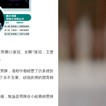
男團12連冠、女團7連冠，王楚
。
男隊，過程中都經歷了許多挫折
了永不言棄、頑強拚搏的體育精
備，無論是男隊在小組賽經歷挫