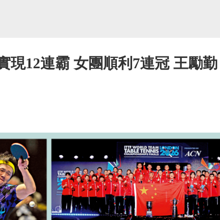
實現12連霸 女團順利7連冠 王勵