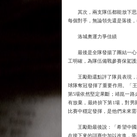
其次，兩支隊伍都能放下思想
每個對手，無論領先還是落後，
洛城奧運力爭佳績
最後是全隊發揚了團結一心、
工明確，為隊伍備戰參賽保駕護
王勵勤還點評了隊員表現，認
球隊奪冠發揮了重要作用。「王
第5場依然堅定果斷；靖崑一路
有放棄，最終拚下第1場，對男
比賽中穩定發揮，是他們未來需
王勵勤最後說：「希望中國乒
在接下來的訓賽中加以改進，爭