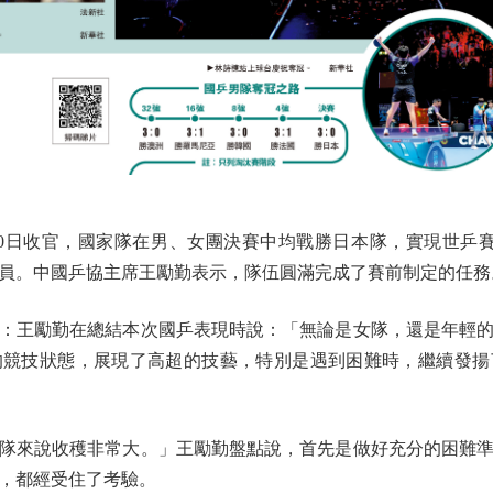
0日收官，國家隊在男、女團決賽中均戰勝日本隊，實現世乒賽
員。中國乒協主席王勵勤表示，隊伍圓滿完成了賽前制定的任務
王勵勤在總結本次國乒表現時說：「無論是女隊，還是年輕的
的競技狀態，展現了高超的技藝，特別是遇到困難時，繼續發揚
來說收穫非常大。」王勵勤盤點說，首先是做好充分的困難準
，都經受住了考驗。