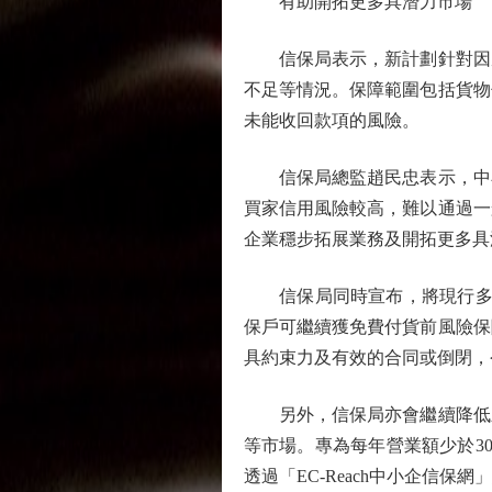
有助開拓更多具潛力市場
信保局表示，新計劃針對因風
不足等情況。保障範圍包括貨物
未能收回款項的風險。
信保局總監趙民忠表示，中小
買家信用風險較高，難以通過一
企業穩步拓展業務及開拓更多具
信保局同時宣布，將現行多項「
保戶可繼續獲免費付貨前風險保
具約束力及有效的合同或倒閉，
另外，信保局亦會繼續降低新
等市場。專為每年營業額少於30
透過「EC-Reach中小企信保網