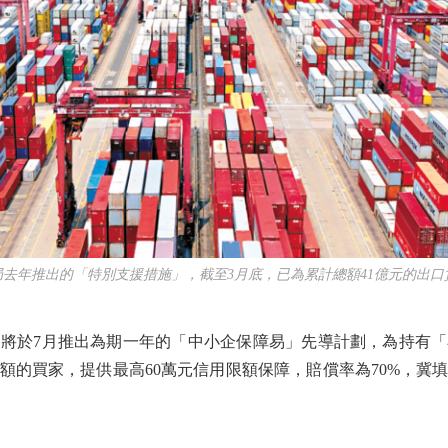
年推出的「特別支援措施」，截至3月底，已為累計總額41億元的出口
於7月推出為期一年的「中小企保障易」先導計劃，為持有「
額的買家，提供最高60萬元信用限額保障，賠償率為70%，冀