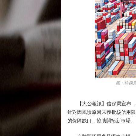
圖：信保局去
【大公報訊】信保局宣布，將
針對因風險原因未獲批核信用限
的保障缺口，協助開拓新市場。