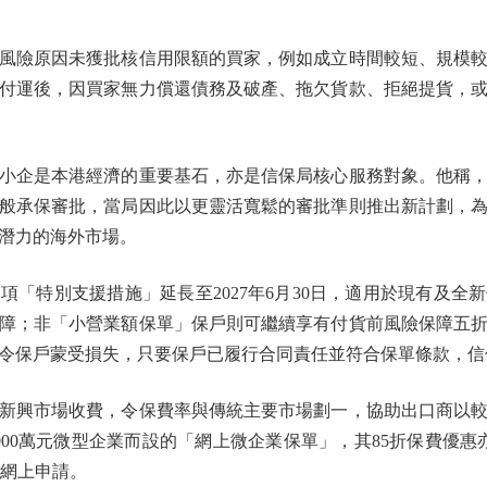
險原因未獲批核信用限額的買家，例如成立時間較短、規模較
付運後，因買家無力償還債務及破產、拖欠貨款、拒絕提貨，
企是本港經濟的重要基石，亦是信保局核心服務對象。他稱，
般承保審批，當局因此以更靈活寬鬆的審批準則推出新計劃，
潛力的海外市場。
特別支援措施」延長至2027年6月30日，適用於現有及全
障；非「小營業額保單」保戶則可繼續享有付貨前風險保障五
令保戶蒙受損失，只要保戶已履行合同責任並符合保單條款，信
興市場收費，令保費率與傳統主要市場劃一，協助出口商以較
00萬元微型企業而設的「網上微企業保單」，其85折保費優惠亦延
」網上申請。