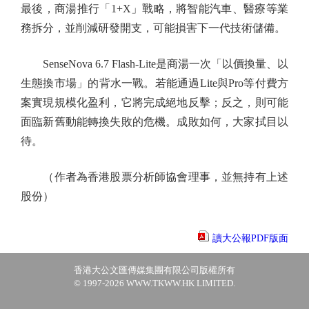
最後，商湯推行「1+X」戰略，將智能汽車、醫療等業
務拆分，並削減研發開支，可能損害下一代技術儲備。
SenseNova 6.7 Flash-Lite是商湯一次「以價換量、以
生態換市場」的背水一戰。若能通過Lite與Pro等付費方
案實現規模化盈利，它將完成絕地反擊；反之，則可能
面臨新舊動能轉換失敗的危機。成敗如何，大家拭目以
待。
（作者為香港股票分析師協會理事，並無持有上述
股份）
讀大公報PDF版面
香港大公文匯傳媒集團有限公司版權所有
© 1997-2026 WWW.TKWW.HK LIMITED.