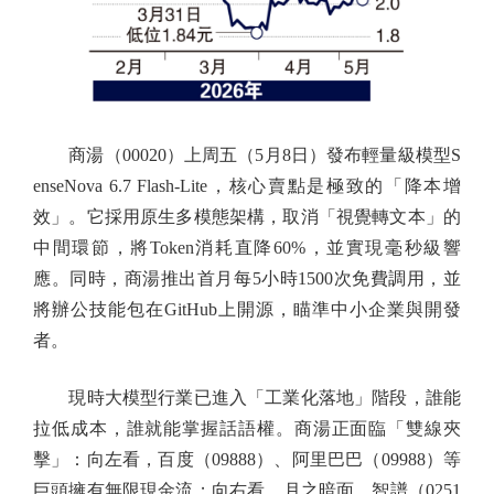
商湯（00020）上周五（5月8日）發布輕量級模型S
enseNova 6.7 Flash-Lite，核心賣點是極致的「降本增
效」。它採用原生多模態架構，取消「視覺轉文本」的
中間環節，將Token消耗直降60%，並實現毫秒級響
應。同時，商湯推出首月每5小時1500次免費調用，並
將辦公技能包在GitHub上開源，瞄準中小企業與開發
者。
現時大模型行業已進入「工業化落地」階段，誰能
拉低成本，誰就能掌握話語權。商湯正面臨「雙線夾
擊」：向左看，百度（09888）、阿里巴巴（09988）等
巨頭擁有無限現金流；向右看，月之暗面、智譜（0251