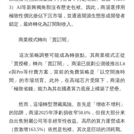
3）AI等新興獨角獸沒有歷史包袱。因此，商湯選擇用
極致性價比搶佔下沉市場，並通過開源生態形成開發者
鎖定，最終轉化為訂閱制收入。
商業模式轉向「賣訂閱」
這次策略調整可能成為轉捩點。其商業模式正從
「賣授權」轉向「賣訂閱」。商湯已規劃公測後推出Lit
e與Pro等付費方案，當前的免費策略是「以空間換時
間」的市場培育。此外，在高端芯片受限下，商湯的
「極致省錢」能力為其在國產算力底座上構築了壁壘。
然而，這場轉型潛藏風險。首先是「增收不增利」
的陷阱，商湯2025年淨虧損收窄58.6%，但很大部分來
自出售附屬公司等非經常性收益。高昂的算力運營成本
（曾激增163.5%）依然是包袱。其次是巨頭的消耗戰。