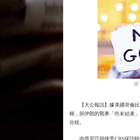
圖：以
【大公報訊】據美國哥倫比亞廣
稱，與伊朗的戰事「尚未結束」
分歧。
內塔尼亞胡接受CBS採訪時