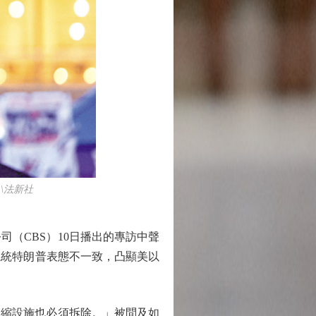
\法新社
（CBS）10日播出的專訪中聲
總統特朗普表態不一致，凸顯美以
縮設施也必須拆除。」被問及如