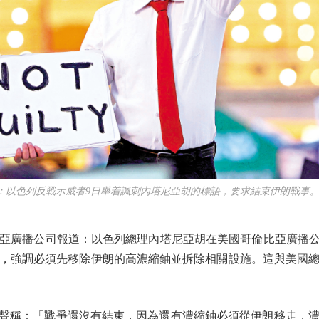
色列反戰示威者9日舉着諷刺內塔尼亞胡的標語，要求結束伊朗戰事。
播公司報道：以色列總理內塔尼亞胡在美國哥倫比亞廣播公司
，強調必須先移除伊朗的高濃縮鈾並拆除相關設施。這與美國
聲稱：「戰爭還沒有結束，因為還有濃縮鈾必須從伊朗移走，濃