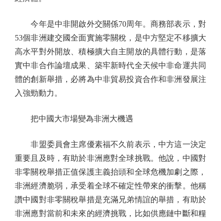
今年是中非開啟外交關係70周年。商務部表示，對
53個非洲建交國全面實施零關稅，是中方堅定不移擴大
高水平對外開放、積極擴大自主開放的具體行動，是落
實中非合作論壇成果、築牢新時代全天候中非命運共同
體的創新舉措，必將為中非貿易投資合作和非洲發展注
入強勁動力。
把中國大市場變為非洲大機遇
非盟委員會主席優素福不久前表示，中方這一決定
重要且及時，有助於非洲應對全球挑戰。他說，中國對
非零關稅舉措正值保護主義抬頭和全球危機加劇之際，
非洲經濟脆弱，承受着全球不確定性帶來的衝擊。他稱
讚中國對非零關稅舉措是充滿兄弟情誼的舉措，有助於
非洲應對當前和未來的經濟挑戰，比如供應鏈中斷和糧