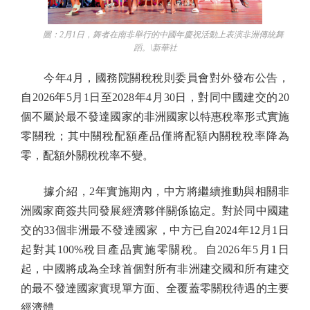
圖：2月1日，舞者在南非舉行的中國年慶祝活動上表演非洲傳統舞
蹈。\新華社
今年4月，國務院關稅稅則委員會對外發布公告，
自2026年5月1日至2028年4月30日，對同中國建交的20
個不屬於最不發達國家的非洲國家以特惠稅率形式實施
零關稅；其中關稅配額產品僅將配額內關稅稅率降為
零，配額外關稅稅率不變。
據介紹，2年實施期內，中方將繼續推動與相關非
洲國家商簽共同發展經濟夥伴關係協定。對於同中國建
交的33個非洲最不發達國家，中方已自2024年12月1日
起對其100%稅目產品實施零關稅。自2026年5月1日
起，中國將成為全球首個對所有非洲建交國和所有建交
的最不發達國家實現單方面、全覆蓋零關稅待遇的主要
經濟體。