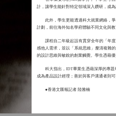
計，讓學生能針對特定領域深入鑽研，成為
此外，學生更能透過科大就業網絡，爭取
計劃，前往海外知名學府體驗不同文化與教
課程自二年級起設有貫穿全年的「年度專
感他人需求，並以「系統思維」釐清複雜的
的設計思維與敏銳的創業觸覺。學生憑藉優
科大指出，IDT畢業生憑藉深厚的專題
成為產品設計經理；善於與客戶溝通者則可
●香港文匯報記者 陸雅楠