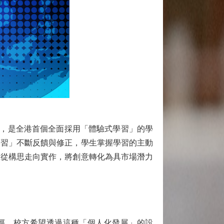
，是全港首個全面採用「體驗式學習」的學
學習」不斷反饋與修正，學生掌握學習的主動
生從構思走向實作，將創意轉化為具市場潛力
徑。校方希望透過這種「個人化發展」的設