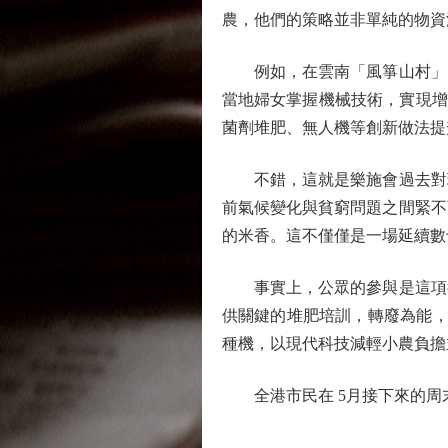
農，他們的策略並非單純的物資
例如，在雲南「風箏山村」，
當地婦女掌握機械技術，實現增
菌劑堆肥、無人機等創新做法提
不錯，這就是樂施會過去對環
前氣候變化與貧窮問題之間緊不
的米香。這不僅僅是一場延續數
事實上，公眾的參與是這項行動
供關鍵的堆肥培訓，轉廢為能，
種機，以現代科技減輕小農負擔
全港市民在 5月接下來的周