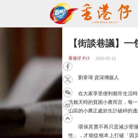
【街談巷議】一
香港仔 P13
2026-05-12
劉韋瑋 資深傳媒人
在大家享受便利都市生活時，
依賴天時的貧困小農而言，每一
山區的小農正處於生計破碎的邊
環保其實不再只是減少塑膠或
性」，才能從根本上打破「因災