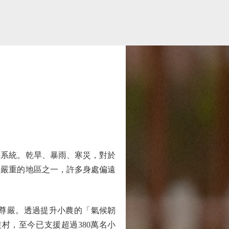
系統。乾旱、暴雨、寒災，對於
最嚴重的地區之一，許多身處偏遠
尊嚴。透過提升小農的「氣候韌
村，至今已支援超過380萬名小