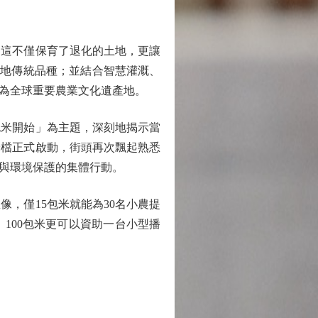
這不僅保育了退化的土地，更讓
本地傳統品種；並結合智慧灌溉、
定為全球重要農業文化遺產地。
米開始」為主題，深刻地揭示當
米檔正式啟動，街頭再次飄起熟悉
與環境保護的集體行動。
，僅15包米就能為30名小農提
100包米更可以資助一台小型播