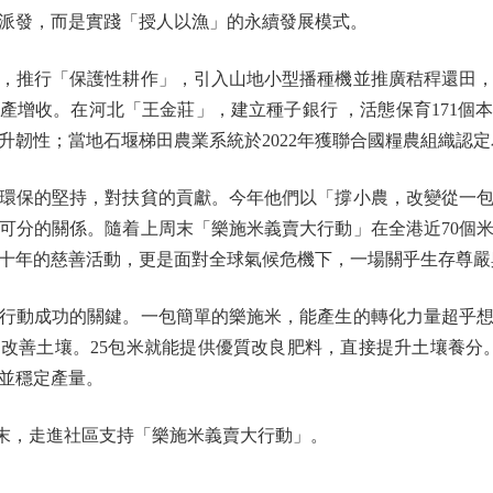
派發，而是實踐「授人以漁」的永續發展模式。
推行「保護性耕作」，引入山地小型播種機並推廣秸稈還田，
產增收。在河北「王金莊」，建立種子銀行 ，活態保育171個
升韌性；當地石堰梯田農業系統於2022年獲聯合國糧農組織認
保的堅持，對扶貧的貢獻。今年他們以「撐小農，改變從一包
可分的關係。隨着上周末「樂施米義賣大行動」在全港近70個
十年的慈善活動，更是面對全球氣候危機下，一場關乎生存尊嚴
成功的關鍵。一包簡單的樂施米，能產生的轉化力量超乎想像
改善土壤。25包米就能提供優質改良肥料，直接提升土壤養分。
並穩定產量。
末，走進社區支持「樂施米義賣大行動」。