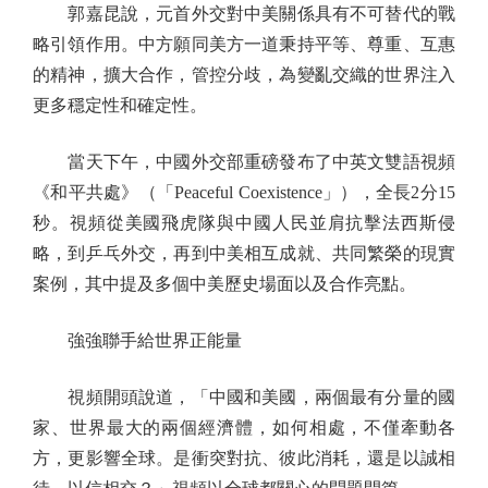
郭嘉昆說，元首外交對中美關係具有不可替代的戰
略引領作用。中方願同美方一道秉持平等、尊重、互惠
的精神，擴大合作，管控分歧，為變亂交織的世界注入
更多穩定性和確定性。
當天下午，中國外交部重磅發布了中英文雙語視頻
《和平共處》（「Peaceful Coexistence」），全長2分15
秒。視頻從美國飛虎隊與中國人民並肩抗擊法西斯侵
略，到乒乓外交，再到中美相互成就、共同繁榮的現實
案例，其中提及多個中美歷史場面以及合作亮點。
強強聯手給世界正能量
視頻開頭說道，「中國和美國，兩個最有分量的國
家、世界最大的兩個經濟體，如何相處，不僅牽動各
方，更影響全球。是衝突對抗、彼此消耗，還是以誠相