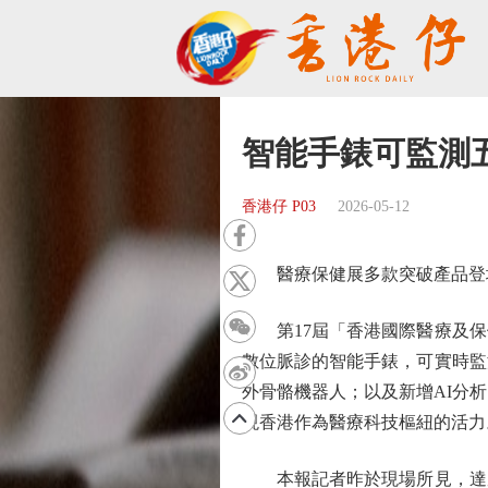
智能手錶可監測
香港仔 P03
2026-05-12
醫療保健展多款突破產品登場
第17屆「香港國際醫療及保
數位脈診的智能手錶，可實時監
外骨骼機器人；以及新增AI分
現香港作為醫療科技樞紐的活力
本報記者昨於現場所見，達騰