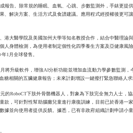
生成報告。除常規的睡眠、血氧、心跳、步數監測外，手錶更提
果、解決方案、生活方式及食譜建議。應用程式經授權後更可
港大醫學院及美國加州大學等知名教授合作，結合中醫理論與
時個人身體檢測，為使用者制定個性化四季養生方案及亞健康風
今年1月全球發售。
將升級軟件，增強AI分析功能並增加血流動力學參數監測，今
血糖相關的五臟健康報告；未來計劃增設一鍵撥打緊急聯絡人求
的RoboCT下肢外骨骼機器人，對象為下肢完全無力人士，
童款，可針對性幫助腦癱兒童進行康復訓練，目前已於香港一
數據並向使用者提供反饋。據悉，已有非政府組織計劃申請小