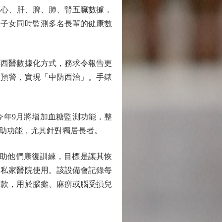
供心、肝、脾、肺、腎五臟數據，
讓子女同時監測多名長輩的健康數
西醫數據化方式，務求令報告更
險預警，實現「中防西治」。手錶
年9月將增加血糖監測功能，整
助功能，尤其針對獨居長者。
協助他們康復訓練，目標是讓其恢
家私家醫院使用。該設備會記錄每
童款，用於腦癱、麻痹或腦受損兒