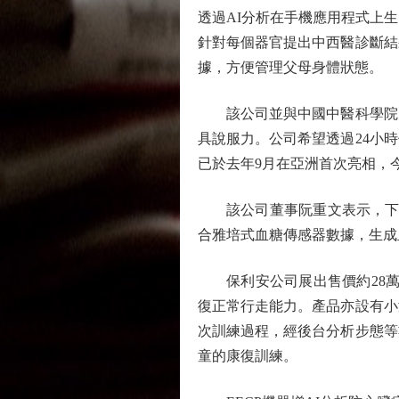
透過AI分析在手機應用程式上
針對每個器官提出中西醫診斷結
據，方便管理父母身體狀態。
該公司並與中國中醫科學院、
具說服力。公司希望透過24小
已於去年9月在亞洲首次亮相，
該公司董事阮重文表示，下月
合雅培式血糖傳感器數據，生成
保利安公司展出售價約28萬元
復正常行走能力。產品亦設有小
次訓練過程，經後台分析步態等
童的康復訓練。