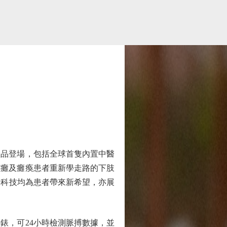
品登場，包括全球首隻內置中醫
腦癱及癱瘓患者重新學走路的下肢
新科技均為患者帶來新希望，亦展
，可24小時檢測脈搏數據，並